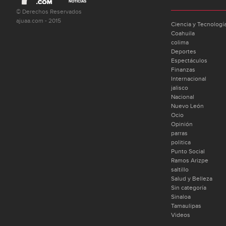
© Derechos Reservados
ajuaa.com - 2015
Ciencia y Tecnologí
Coahuila
colima
Deportes
Espectáculos
Finanzas
Internacional
jalisco
Nacional
Nuevo León
Ocio
Opinión
parras
politica
Punto Social
Ramos Arizpe
saltillo
Salud y Belleza
Sin categoría
Sinaloa
Tamaulipas
Videos