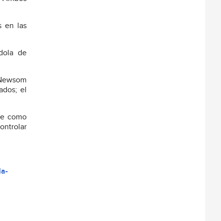
 en las
ndola de
ó Newsom
ados; el
gue como
ontrolar
la-