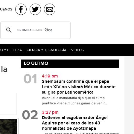
GUENOS
D Y BELLEZA
CIENCIA Y TECNOLOGÍA
VIDEOS
LO ÚLTIMO
la
4:19 pm
Sheinbaum confirma que el papa
León XIV no visitará México durante
su gira por Latinoamérica
Aunque la mandataria dijo que el sumo
pontífice «tiene muchas ganas de venir...
3:27 pm
Detienen al exgobernador Ángel
Aguirre por el caso de los 43
normalistas de Ayotzinapa