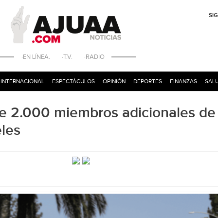
SI
·EN LÍNEA. ·T.V. ·RADIO
INTERNACIONAL
ESPECTÁCULOS
OPINIÓN
DEPORTES
FINANZAS
SALU
e 2.000 miembros adicionales de 
les