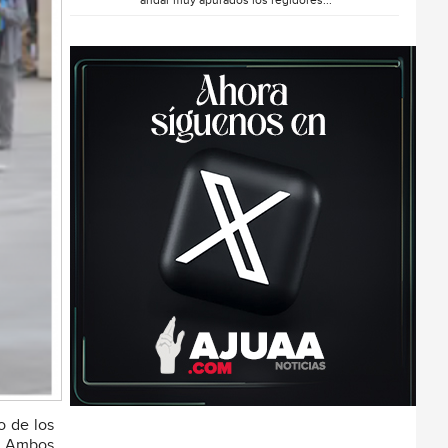
andar muy apurados los regidores...
o de los
s. Ambos