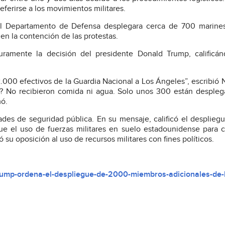
ferirse a los movimientos militares.
l Departamento de Defensa desplegara cerca de 700 marines
 en la contención de las protestas.
uramente la decisión del presidente Donald Trump, calificá
.000 efectivos de la Guardia Nacional a Los Ángeles”, escribi
0? No recibieron comida ni agua. Solo unos 300 están despleg
mó.
es de seguridad pública. En su mensaje, calificó el desplie
ue el uso de fuerzas militares en suelo estadounidense para c
ó su oposición al uso de recursos militares con fines políticos.
rump-ordena-el-despliegue-de-2000-miembros-adicionales-de-