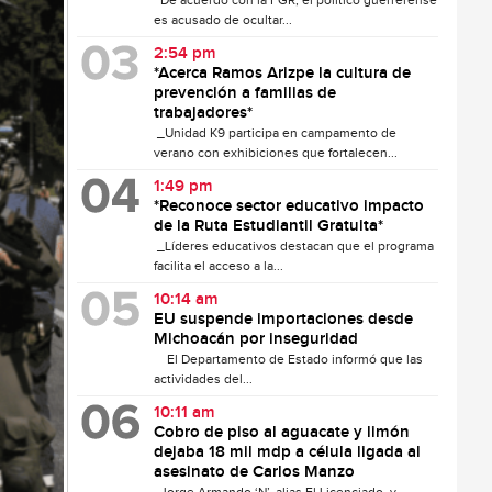
De acuerdo con la FGR, el político guerrerense
es acusado de ocultar...
2:54 pm
*Acerca Ramos Arizpe la cultura de
prevención a familias de
trabajadores*
_Unidad K9 participa en campamento de
verano con exhibiciones que fortalecen...
1:49 pm
*Reconoce sector educativo impacto
de la Ruta Estudiantil Gratuita*
_Líderes educativos destacan que el programa
facilita el acceso a la...
10:14 am
EU suspende importaciones desde
Michoacán por inseguridad
El Departamento de Estado informó que las
actividades del...
10:11 am
Cobro de piso al aguacate y limón
dejaba 18 mil mdp a célula ligada al
asesinato de Carlos Manzo