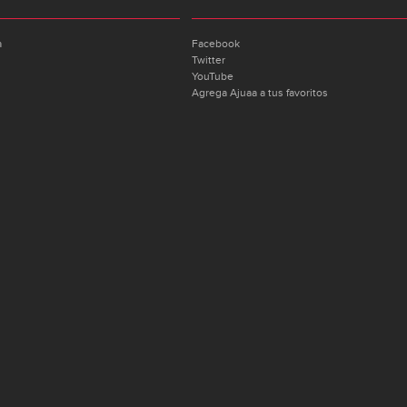
a
Facebook
Twitter
YouTube
Agrega Ajuaa a tus favoritos