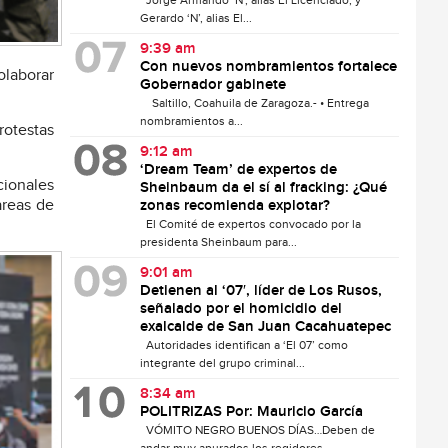
Jorge Armando ‘N’, alias El Licenciado, y
Gerardo ‘N’, alias El...
9:39 am
Con nuevos nombramientos fortalece
olaborar
Gobernador gabinete
Saltillo, Coahuila de Zaragoza.- • Entrega
nombramientos a...
rotestas
9:12 am
‘Dream Team’ de expertos de
cionales
Sheinbaum da el sí al fracking: ¿Qué
areas de
zonas recomienda explotar?
El Comité de expertos convocado por la
presidenta Sheinbaum para...
9:01 am
Detienen al ‘07′, líder de Los Rusos,
señalado por el homicidio del
exalcalde de San Juan Cacahuatepec
Autoridades identifican a ‘El 07’ como
integrante del grupo criminal...
8:34 am
POLITRIZAS Por: Mauricio García
VÓMITO NEGRO BUENOS DÍAS…Deben de