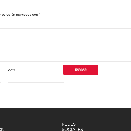
rios están marcados con
*
Web
REDES
ÓN
SOCIALES