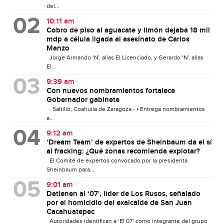
del...
10:11 am
Cobro de piso al aguacate y limón dejaba 18 mil
mdp a célula ligada al asesinato de Carlos
Manzo
Jorge Armando ‘N’, alias El Licenciado, y Gerardo ‘N’, alias
El...
9:39 am
Con nuevos nombramientos fortalece
Gobernador gabinete
Saltillo, Coahuila de Zaragoza.- • Entrega nombramientos
a...
9:12 am
‘Dream Team’ de expertos de Sheinbaum da el sí
al fracking: ¿Qué zonas recomienda explotar?
El Comité de expertos convocado por la presidenta
Sheinbaum para...
9:01 am
Detienen al ‘07′, líder de Los Rusos, señalado
por el homicidio del exalcalde de San Juan
Cacahuatepec
Autoridades identifican a ‘El 07’ como integrante del grupo