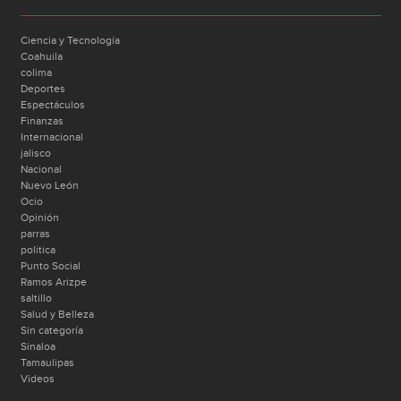
Ciencia y Tecnología
Coahuila
colima
Deportes
Espectáculos
Finanzas
Internacional
jalisco
Nacional
Nuevo León
Ocio
Opinión
parras
politica
Punto Social
Ramos Arizpe
saltillo
Salud y Belleza
Sin categoría
Sinaloa
Tamaulipas
Videos