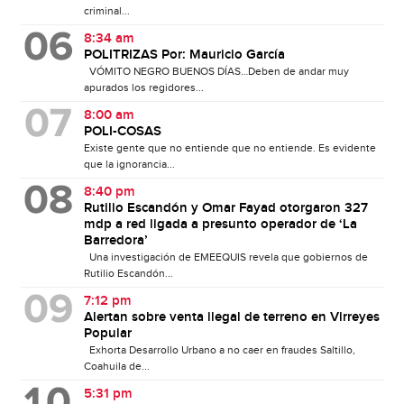
criminal...
8:34 am
POLITRIZAS Por: Mauricio García
VÓMITO NEGRO BUENOS DÍAS…Deben de andar muy
apurados los regidores...
8:00 am
POLI-COSAS
Existe gente que no entiende que no entiende. Es evidente
que la ignorancia...
8:40 pm
Rutilio Escandón y Omar Fayad otorgaron 327
mdp a red ligada a presunto operador de ‘La
Barredora’
Una investigación de EMEEQUIS revela que gobiernos de
Rutilio Escandón...
7:12 pm
Alertan sobre venta ilegal de terreno en Virreyes
Popular
Exhorta Desarrollo Urbano a no caer en fraudes Saltillo,
Coahuila de...
5:31 pm