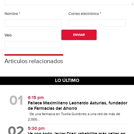
Nombre
*
Correo electrónico
*
Web
Articulos relacionados
LO ÚLTIMO
6:15 pm
Fallece Maximiliano Leonardo Asturias, fundador
de Farmacias del Ahorro
De una farmacia en Tuxtla Gutiérrez a una red de más de
2,000...
5:30 pm
Va con todo Javier Díaz; rehabilita más calles en