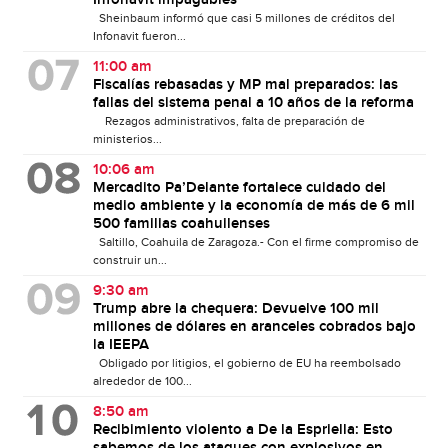
Sheinbaum informó que casi 5 millones de créditos del
Infonavit fueron...
11:00 am
Fiscalías rebasadas y MP mal preparados: las
fallas del sistema penal a 10 años de la reforma
Rezagos administrativos, falta de preparación de
ministerios...
10:06 am
Mercadito Pa’Delante fortalece cuidado del
medio ambiente y la economía de más de 6 mil
500 familias coahuilenses
Saltillo, Coahuila de Zaragoza.- Con el firme compromiso de
construir un...
9:30 am
Trump abre la chequera: Devuelve 100 mil
millones de dólares en aranceles cobrados bajo
la IEEPA
Obligado por litigios, el gobierno de EU ha reembolsado
alrededor de 100...
8:50 am
Recibimiento violento a De la Espriella: Esto
sabemos de los ataques con explosivos en