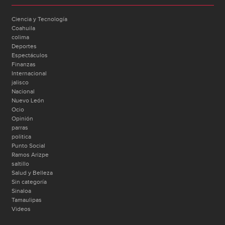
Ciencia y Tecnología
Coahuila
colima
Deportes
Espectáculos
Finanzas
Internacional
jalisco
Nacional
Nuevo León
Ocio
Opinión
parras
politica
Punto Social
Ramos Arizpe
saltillo
Salud y Belleza
Sin categoría
Sinaloa
Tamaulipas
Videos