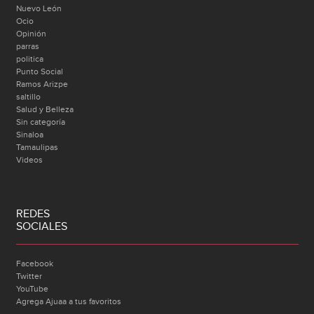
Nuevo León
Ocio
Opinión
parras
politica
Punto Social
Ramos Arizpe
saltillo
Salud y Belleza
Sin categoría
Sinaloa
Tamaulipas
Videos
REDES
SOCIALES
Facebook
Twitter
YouTube
Agrega Ajuaa a tus favoritos