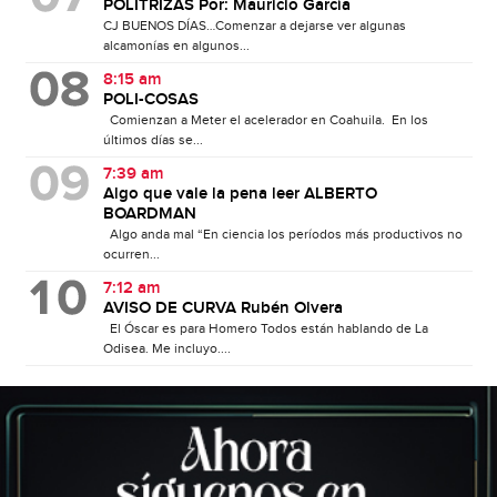
POLITRIZAS Por: Mauricio García
CJ BUENOS DÍAS…Comenzar a dejarse ver algunas
alcamonías en algunos...
8:15 am
POLI-COSAS
Comienzan a Meter el acelerador en Coahuila. En los
últimos días se...
7:39 am
Algo que vale la pena leer ALBERTO
BOARDMAN
Algo anda mal “En ciencia los períodos más productivos no
ocurren...
7:12 am
AVISO DE CURVA Rubén Olvera
El Óscar es para Homero Todos están hablando de La
Odisea. Me incluyo....