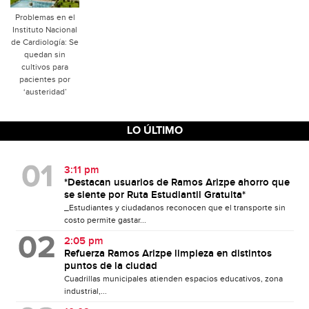
Problemas en el
Instituto Nacional
de Cardiología: Se
quedan sin
cultivos para
pacientes por
‘austeridad’
LO ÚLTIMO
3:11 pm
*Destacan usuarios de Ramos Arizpe ahorro que
se siente por Ruta Estudiantil Gratuita*
_Estudiantes y ciudadanos reconocen que el transporte sin
costo permite gastar...
2:05 pm
Refuerza Ramos Arizpe limpieza en distintos
puntos de la ciudad
Cuadrillas municipales atienden espacios educativos, zona
industrial,...