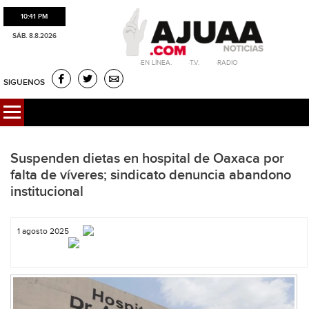
10:41 PM
SÁB. 8.8.2026
·EN LÍNEA. ·T.V. ·RADIO
SIGUENOS
Suspenden dietas en hospital de Oaxaca por
falta de víveres; sindicato denuncia abandono
institucional
1 agosto 2025