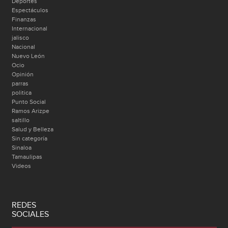
Deportes
Espectáculos
Finanzas
Internacional
jalisco
Nacional
Nuevo León
Ocio
Opinión
parras
politica
Punto Social
Ramos Arizpe
saltillo
Salud y Belleza
Sin categoría
Sinaloa
Tamaulipas
Videos
REDES
SOCIALES