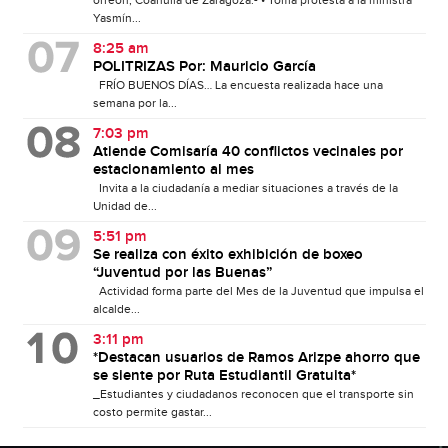
Yasmín...
8:25 am
POLITRIZAS Por: Mauricio García
FRÍO BUENOS DÍAS… La encuesta realizada hace una
semana por la...
7:03 pm
Atiende Comisaría 40 conflictos vecinales por
estacionamiento al mes
Invita a la ciudadanía a mediar situaciones a través de la
Unidad de...
5:51 pm
Se realiza con éxito exhibición de boxeo
“Juventud por las Buenas”
Actividad forma parte del Mes de la Juventud que impulsa el
alcalde...
3:11 pm
*Destacan usuarios de Ramos Arizpe ahorro que
se siente por Ruta Estudiantil Gratuita*
_Estudiantes y ciudadanos reconocen que el transporte sin
costo permite gastar...