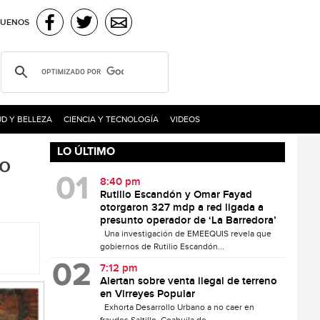
GUENOS
D Y BELLEZA
CIENCIA Y TECNOLOGÍA
VIDEOS
LO ÚLTIMO
co
8:40 pm
Rutilio Escandón y Omar Fayad
otorgaron 327 mdp a red ligada a
presunto operador de ‘La Barredora’
Una investigación de EMEEQUIS revela que
gobiernos de Rutilio Escandón...
7:12 pm
Alertan sobre venta ilegal de terreno
en Virreyes Popular
Exhorta Desarrollo Urbano a no caer en