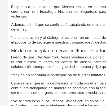
Respecto a las acciones que México realiza en materia
cuenta con una Estrategia Nacional de Seguridad para 
violencia.
Además, afirmó que se continuará trabajando de manera c
de armas.
“La colaboración y el diálogo binacional, en un marco de
el propósito de proteger a nuestras comunidades”, destac
México no aceptaría fuerzas militares estado
Luego de que
The New York Times
revelara que Donald 
utilizar fuerzas militares en contra de ciertos cártel
colaboración siempre será en igualdad soberana y dijo que
“México no aceptaría la participación de fuerzas militares
Cabe señalar que en la declaración emitida por el emb
continuará trabajando de manera colaborativa con la ser
ser tratados como organizaciones terroristas armadas y no
“No se trata de que los Estados Unidos actúen solos. Se
defender a nuestros ciudadanos, desmantelar las redes d