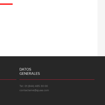
DATOS
GENERALES
Tel: 01 (844) 485 30 00
contactame@ajuaa.com