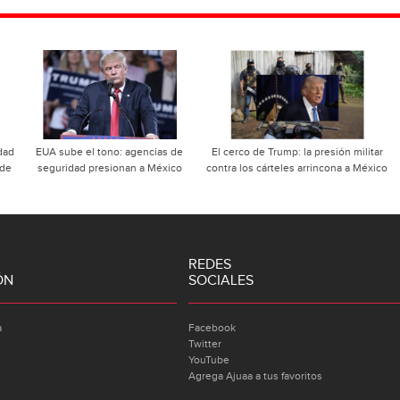
dad
EUA sube el tono: agencias de
El cerco de Trump: la presión militar
 de
seguridad presionan a México
contra los cárteles arrincona a México
REDES
ÓN
SOCIALES
a
Facebook
Twitter
YouTube
Agrega Ajuaa a tus favoritos