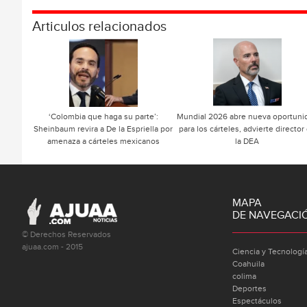
Articulos relacionados
‘Colombia que haga su parte’:
Mundial 2026 abre nueva oportuni
Sheinbaum revira a De la Espriella por
para los cárteles, advierte director
amenaza a cárteles mexicanos
la DEA
MAPA
DE NAVEGACI
© Derechos Reservados
ajuaa.com - 2015
Ciencia y Tecnologí
Coahuila
colima
Deportes
Espectáculos