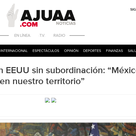
SI
·EN LÍNEA. ·T.V. ·RADIO
INTERNACIONAL
ESPECTÁCULOS
OPINIÓN
DEPORTES
FINANZAS
SALU
n EEUU sin subordinación: “Méxi
en nuestro territorio”