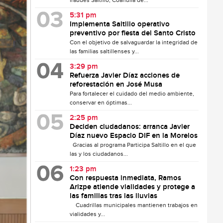
fraudes Saltillo, Coahuila de...
5:31 pm
Implementa Saltillo operativo
preventivo por fiesta del Santo Cristo
Con el objetivo de salvaguardar la integridad de
las familias saltillenses y...
3:29 pm
Refuerza Javier Díaz acciones de
reforestación en José Musa
Para fortalecer el cuidado del medio ambiente,
conservar en óptimas...
2:25 pm
Deciden ciudadanos: arranca Javier
Díaz nuevo Espacio DIF en la Morelos
Gracias al programa Participa Saltillo en el que
las y los ciudadanos...
1:23 pm
Con respuesta inmediata, Ramos
Arizpe atiende vialidades y protege a
las familias tras las lluvias
Cuadrillas municipales mantienen trabajos en
vialidades y...