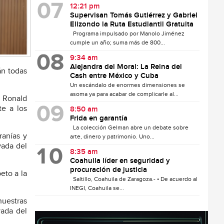
12:21 pm
Supervisan Tomás Gutiérrez y Gabriel
Elizondo la Ruta Estudiantil Gratuita
Programa impulsado por Manolo Jiménez
cumple un año; suma más de 800...
9:34 am
Alejandra del Moral: La Reina del
án todas
Cash entre México y Cuba
Un escándalo de enormes dimensiones se
asoma ya para acabar de complicarle al...
, Ronald
e a los
8:50 am
Frida en garantía
La colección Gelman abre un debate sobre
ranías y
arte, dinero y patrimonio. Uno...
vada del
8:35 am
Coahuila líder en seguridad y
procuración de justicia
eto a la
Saltillo, Coahuila de Zaragoza.- • De acuerdo al
INEGI, Coahuila se...
nuestras
vada del