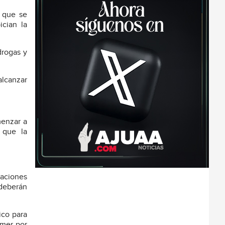
ó que se
ician la
drogas y
alcanzar
menzar a
ó que la
naciones
 deberán
ico para
emer por