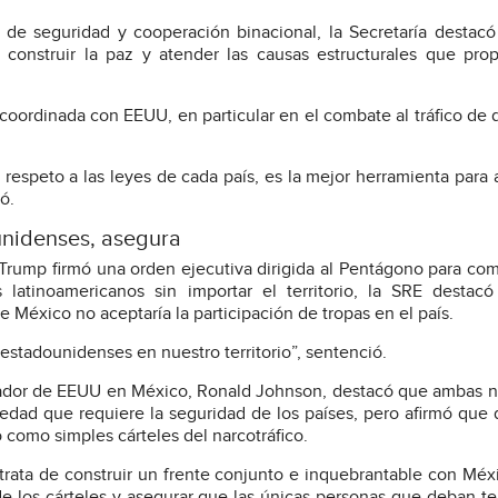
 de seguridad y cooperación binacional, la Secretaría destac
construir la paz y atender las causas estructurales que prop
oordinada con EEUU, en particular en el combate al tráfico de 
 respeto a las leyes de cada país, es la mejor herramienta para 
ó.
unidenses, asegura
Trump firmó una orden ejecutiva dirigida al Pentágono para co
es latinoamericanos sin importar el territorio, la SRE destac
 México no aceptaría la participación de tropas en el país.
 estadounidenses en nuestro territorio”, sentenció.
ajador de EEUU en México, Ronald Johnson, destacó que ambas 
iedad que requiere la seguridad de los países, pero afirmó que
 como simples cárteles del narcotráfico.
 trata de construir un frente conjunto e inquebrantable con Méx
e los cárteles y asegurar que las únicas personas que deban t