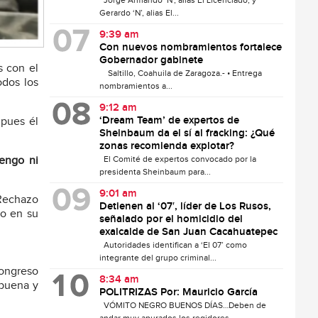
Jorge Armando ‘N’, alias El Licenciado, y
Gerardo ‘N’, alias El...
9:39 am
Con nuevos nombramientos fortalece
Gobernador gabinete
s con el
Saltillo, Coahuila de Zaragoza.- • Entrega
odos los
nombramientos a...
9:12 am
‘Dream Team’ de expertos de
 pues él
Sheinbaum da el sí al fracking: ¿Qué
zonas recomienda explotar?
El Comité de expertos convocado por la
engo ni
presidenta Sheinbaum para...
9:01 am
 Rechazo
Detienen al ‘07′, líder de Los Rusos,
do en su
señalado por el homicidio del
exalcalde de San Juan Cacahuatepec
Autoridades identifican a ‘El 07’ como
integrante del grupo criminal...
Congreso
8:34 am
 buena y
POLITRIZAS Por: Mauricio García
VÓMITO NEGRO BUENOS DÍAS…Deben de