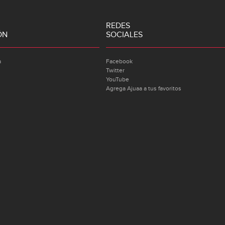
REDES
ÓN
SOCIALES
a
Facebook
Twitter
YouTube
Agrega Ajuaa a tus favoritos