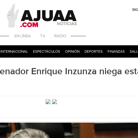
SI
·EN LÍNEA. ·T.V. ·RADIO
INTERNACIONAL
ESPECTÁCULOS
OPINIÓN
DEPORTES
FINANZAS
SALU
enador Enrique Inzunza niega est