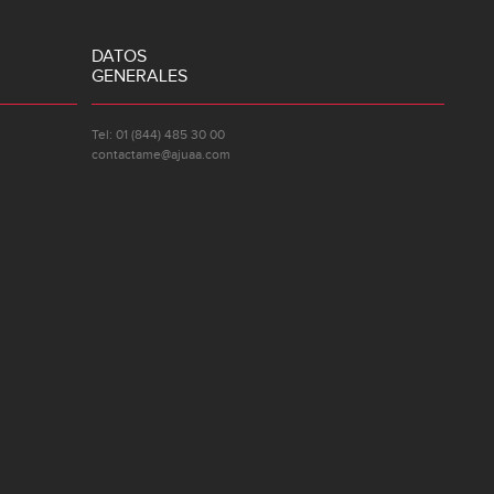
DATOS
GENERALES
Tel: 01 (844) 485 30 00
contactame@ajuaa.com