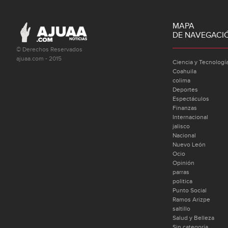
MAPA
DE NAVEGACI
© Derechos Reservados
ajuaa.com - 2015
Ciencia y Tecnologí
Coahuila
colima
Deportes
Espectáculos
Finanzas
Internacional
jalisco
Nacional
Nuevo León
Ocio
Opinión
parras
politica
Punto Social
Ramos Arizpe
saltillo
Salud y Belleza
Sin categoría