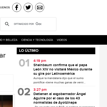
GUENOS
D Y BELLEZA
CIENCIA Y TECNOLOGÍA
VIDEOS
LO ÚLTIMO
ar
4:19 pm
Sheinbaum confirma que el papa
León XIV no visitará México durante
su gira por Latinoamérica
Aunque la mandataria dijo que el sumo
pontífice «tiene muchas ganas de venir...
3:27 pm
Detienen al exgobernador Ángel
Aguirre por el caso de los 43
normalistas de Ayotzinapa