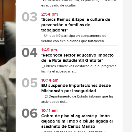
De acuerdo con la FGR, el político guerrerense
es acusado de ocultar...
2:54 pm
*Acerca Ramos Arizpe la cultura de
prevención a familias de
trabajadores*
_Unidad K9 participa en campamento de
verano con exhibiciones que fortalecen...
1:49 pm
*Reconoce sector educativo impacto
de la Ruta Estudiantil Gratuita*
_Líderes educativos destacan que el programa
facilita el acceso a la...
10:14 am
EU suspende importaciones desde
Michoacán por inseguridad
El Departamento de Estado informó que las
actividades del...
10:11 am
Cobro de piso al aguacate y limón
dejaba 18 mil mdp a célula ligada al
asesinato de Carlos Manzo