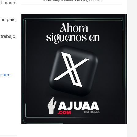
andar muy apurados los regidores...
el marco
i país,
trabajo,
r-en-