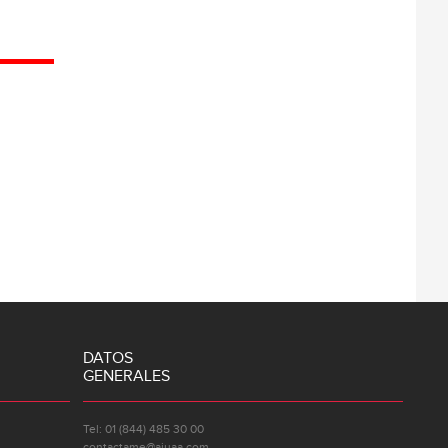
DATOS
GENERALES
Tel: 01 (844) 485 30 00
contactame@ajuaa.com