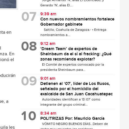
Jorge Armando ‘N’, alias El Licenciado, y
Gerardo ‘N’, alias El...
9:39 am
Con nuevos nombramientos fortalece
Gobernador gabinete
Saltillo, Coahuila de Zaragoza.- • Entrega
nta en
nombramientos a...
9:12 am
l
‘Dream Team’ de expertos de
anza. En
Sheinbaum da el sí al fracking: ¿Qué
zonas recomienda explotar?
ionó el
El Comité de expertos convocado por la
presidenta Sheinbaum para...
oducirán
9:01 am
Detienen al ‘07′, líder de Los Rusos,
señalado por el homicidio del
exalcalde de San Juan Cacahuatepec
Autoridades identifican a ‘El 07’ como
e, a
integrante del grupo criminal...
8:34 am
POLITRIZAS Por: Mauricio García
VÓMITO NEGRO BUENOS DÍAS…Deben de
uila les