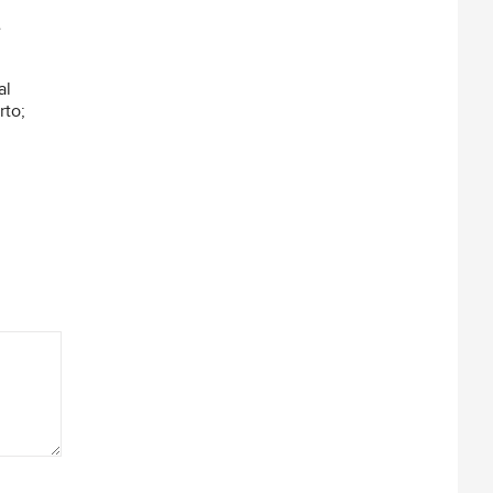
e
al
rto;