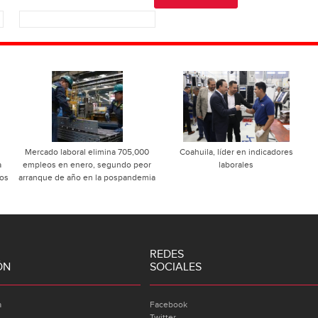
Mercado laboral elimina 705,000
Coahuila, líder en indicadores
a
empleos en enero, segundo peor
laborales
mos
arranque de año en la pospandemia
REDES
ÓN
SOCIALES
a
Facebook
Twitter