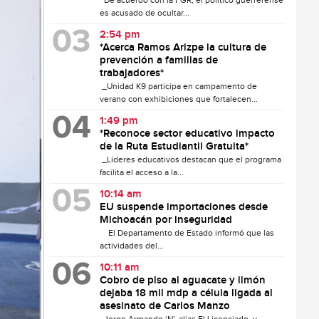
De acuerdo con la FGR, el político guerrerense
es acusado de ocultar...
2:54 pm
*Acerca Ramos Arizpe la cultura de
prevención a familias de
trabajadores*
_Unidad K9 participa en campamento de
verano con exhibiciones que fortalecen...
1:49 pm
*Reconoce sector educativo impacto
de la Ruta Estudiantil Gratuita*
_Líderes educativos destacan que el programa
facilita el acceso a la...
10:14 am
EU suspende importaciones desde
Michoacán por inseguridad
El Departamento de Estado informó que las
actividades del...
10:11 am
Cobro de piso al aguacate y limón
dejaba 18 mil mdp a célula ligada al
asesinato de Carlos Manzo