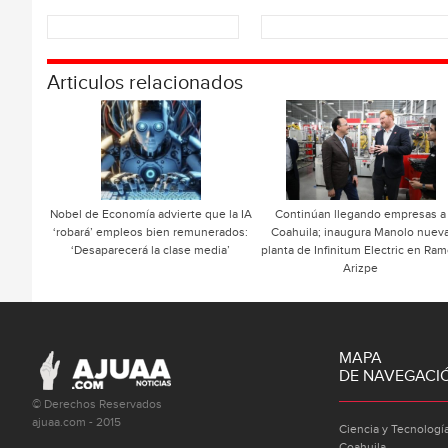
Articulos relacionados
Nobel de Economía advierte que la IA
Continúan llegando empresas a
‘robará’ empleos bien remunerados:
Coahuila; inaugura Manolo nuev
‘Desaparecerá la clase media’
planta de Infinitum Electric en Ra
Arizpe
MAPA
DE NAVEGACI
© Derechos Reservados
ajuaa.com - 2015
Ciencia y Tecnologí
Coahuila