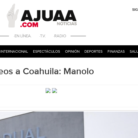
SI
·EN LÍNEA. ·T.V. ·RADIO
INTERNACIONAL
ESPECTÁCULOS
OPINIÓN
DEPORTES
FINANZAS
SALU
eos a Coahuila: Manolo