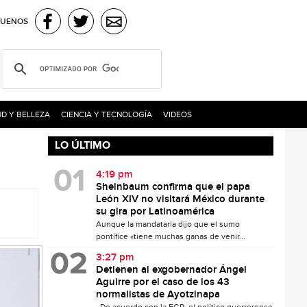
GUENOS
D Y BELLEZA
CIENCIA Y TECNOLOGÍA
VIDEOS
LO ÚLTIMO
4:19 pm
Sheinbaum confirma que el papa
León XIV no visitará México durante
su gira por Latinoamérica
Aunque la mandataria dijo que el sumo
pontífice «tiene muchas ganas de venir...
3:27 pm
Detienen al exgobernador Ángel
Aguirre por el caso de los 43
normalistas de Ayotzinapa