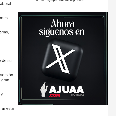
andar muy apurados los regidores...
aboral
ones,
rias,
o de su
nversión
l gran
 y
rar esta