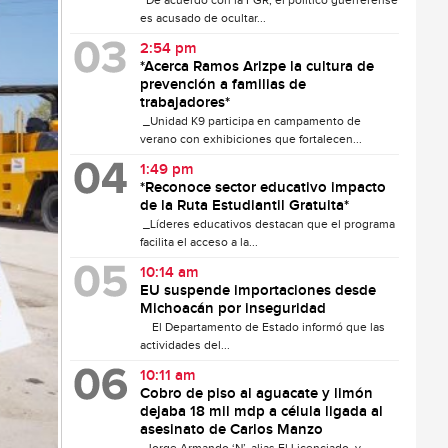
De acuerdo con la FGR, el político guerrerense
es acusado de ocultar...
2:54 pm
*Acerca Ramos Arizpe la cultura de
prevención a familias de
trabajadores*
_Unidad K9 participa en campamento de
verano con exhibiciones que fortalecen...
1:49 pm
*Reconoce sector educativo impacto
de la Ruta Estudiantil Gratuita*
_Líderes educativos destacan que el programa
facilita el acceso a la...
10:14 am
EU suspende importaciones desde
Michoacán por inseguridad
El Departamento de Estado informó que las
actividades del...
10:11 am
Cobro de piso al aguacate y limón
dejaba 18 mil mdp a célula ligada al
asesinato de Carlos Manzo