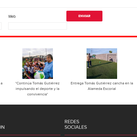
Web
 a
*Continúa Tomás Gutiérrez
Entrega Tomás Gutiérrez cancha en la
impulsando el deporte y la
Alameda Escorial
convivencia*
REDES
ÓN
SOCIALES