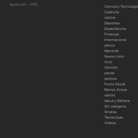
ajuaa.com - 2015
Ciencia y Tecnologí
Coahuila
colima
Deportes
Espectáculos
Finanzas
Internacional
jalisco
Nacional
Nuevo León
Ocio
Opinión
parras
politica
Punto Social
Ramos Arizpe
saltillo
Salud y Belleza
Sin categoría
Sinaloa
Tamaulipas
Videos