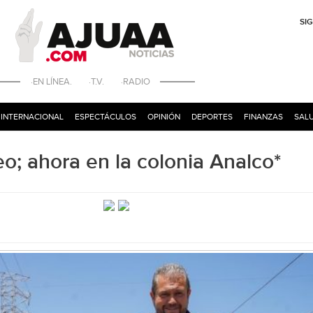
SI
·EN LÍNEA. ·T.V. ·RADIO
INTERNACIONAL
ESPECTÁCULOS
OPINIÓN
DEPORTES
FINANZAS
SALU
o; ahora en la colonia Analco*