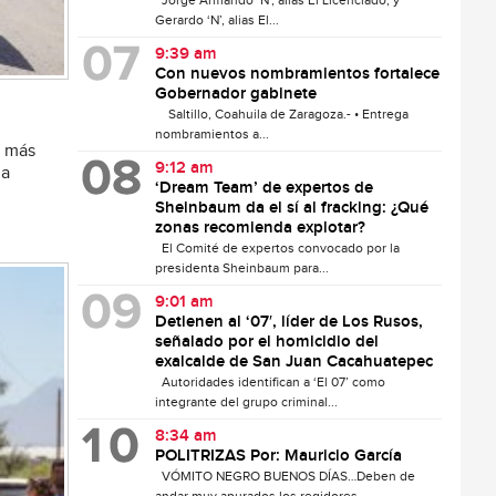
Jorge Armando ‘N’, alias El Licenciado, y
Gerardo ‘N’, alias El...
9:39 am
Con nuevos nombramientos fortalece
Gobernador gabinete
Saltillo, Coahuila de Zaragoza.- • Entrega
nombramientos a...
a más
9:12 am
la
‘Dream Team’ de expertos de
Sheinbaum da el sí al fracking: ¿Qué
zonas recomienda explotar?
El Comité de expertos convocado por la
presidenta Sheinbaum para...
9:01 am
Detienen al ‘07′, líder de Los Rusos,
señalado por el homicidio del
exalcalde de San Juan Cacahuatepec
Autoridades identifican a ‘El 07’ como
integrante del grupo criminal...
8:34 am
POLITRIZAS Por: Mauricio García
VÓMITO NEGRO BUENOS DÍAS…Deben de