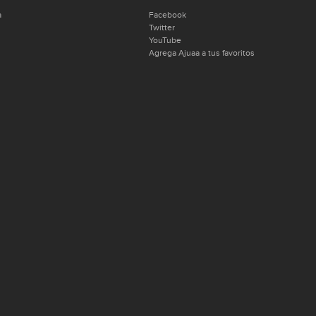
a
Facebook
Twitter
YouTube
Agrega Ajuaa a tus favoritos