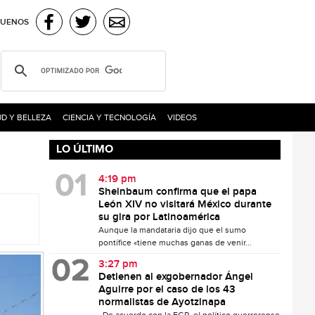
GUENOS
D Y BELLEZA
CIENCIA Y TECNOLOGÍA
VIDEOS
LO ÚLTIMO
4:19 pm
Sheinbaum confirma que el papa
León XIV no visitará México durante
su gira por Latinoamérica
Aunque la mandataria dijo que el sumo
pontífice «tiene muchas ganas de venir...
3:27 pm
Detienen al exgobernador Ángel
Aguirre por el caso de los 43
normalistas de Ayotzinapa