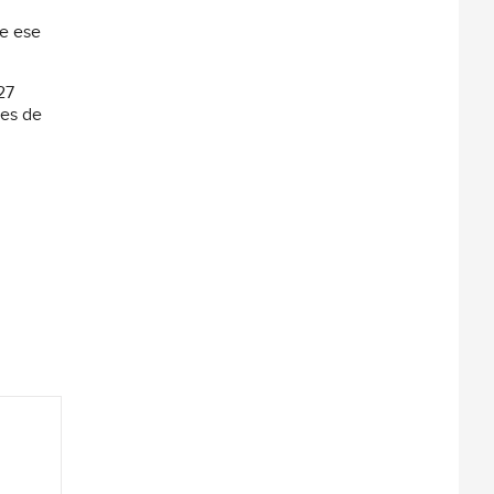
de ese
27
des de