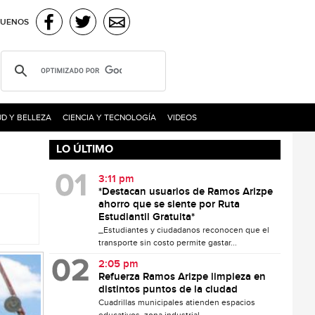
GUENOS
D Y BELLEZA
CIENCIA Y TECNOLOGÍA
VIDEOS
LO ÚLTIMO
3:11 pm
*Destacan usuarios de Ramos Arizpe
ahorro que se siente por Ruta
Estudiantil Gratuita*
_Estudiantes y ciudadanos reconocen que el
transporte sin costo permite gastar...
2:05 pm
Refuerza Ramos Arizpe limpieza en
distintos puntos de la ciudad
Cuadrillas municipales atienden espacios