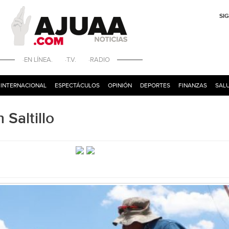
SI
·EN LÍNEA. ·T.V. ·RADIO
INTERNACIONAL
ESPECTÁCULOS
OPINIÓN
DEPORTES
FINANZAS
SALU
Saltillo