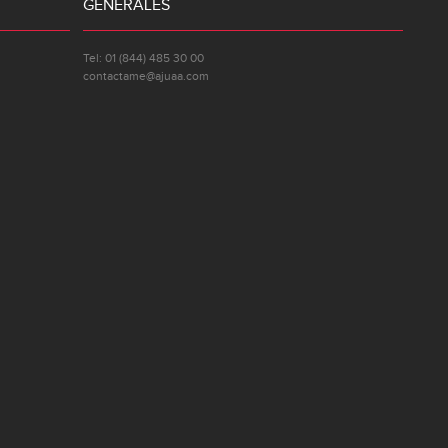
GENERALES
Tel: 01 (844) 485 30 00
contactame@ajuaa.com