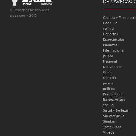
DE NAVEGACI
© Derechos Reservados
ajuaa.com - 2015
Ciencia y Tecnologí
Coahuila
colima
Deportes
Espectáculos
Finanzas
Internacional
jalisco
Nacional
Nuevo León
Ocio
Opinión
parras
politica
Punto Social
Ramos Arizpe
saltillo
Salud y Belleza
Sin categoría
Sinaloa
Tamaulipas
Videos