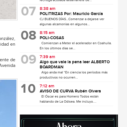
lechuga acusada falsamanete de...
8:38 am
POLITRIZAS Por: Mauricio García
CJ BUENOS DÍAS…Comenzar a dejarse ver
algunas alcamonías en algunos...
8:15 am
POLI-COSAS
onzález,
Comienzan a Meter el acelerador en Coahuila.
lidad en
En los últimos días se...
7:39 am
iente de
Algo que vale la pena leer ALBERTO
 Avenida
BOARDMAN
Algo anda mal “En ciencia los períodos más
productivos no ocurren...
7:12 am
AVISO DE CURVA Rubén Olvera
El Óscar es para Homero Todos están
hablando de La Odisea. Me incluyo....