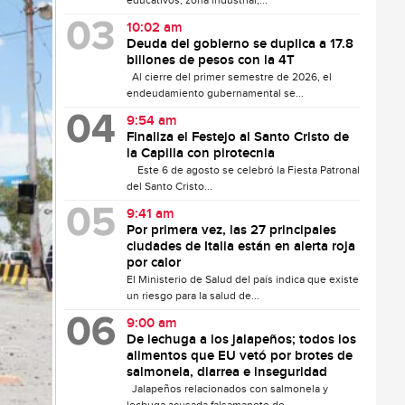
educativos, zona industrial,...
10:02 am
Deuda del gobierno se duplica a 17.8
billones de pesos con la 4T
Al cierre del primer semestre de 2026, el
endeudamiento gubernamental se...
9:54 am
Finaliza el Festejo al Santo Cristo de
la Capilla con pirotecnia
Este 6 de agosto se celebró la Fiesta Patronal
del Santo Cristo...
9:41 am
Por primera vez, las 27 principales
ciudades de Italia están en alerta roja
por calor
El Ministerio de Salud del país indica que existe
un riesgo para la salud de...
9:00 am
De lechuga a los jalapeños; todos los
alimentos que EU vetó por brotes de
salmonela, diarrea e inseguridad
Jalapeños relacionados con salmonela y