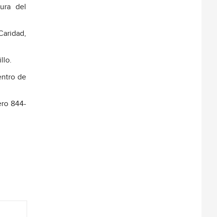
ura del
Caridad,
llo.
entro de
ero 844-