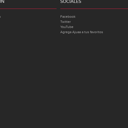
ÓN
SOCIALES
a
Facebook
Twitter
YouTube
Agrega Ajuaa a tus favoritos