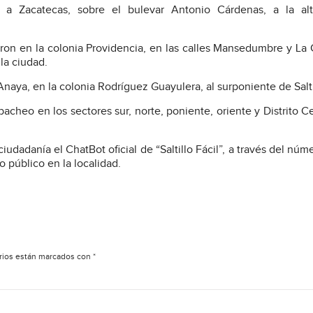
da a Zacatecas, sobre el bulevar Antonio Cárdenas, a la alt
on en la colonia Providencia, en las calles Mansedumbre y La 
 la ciudad.
naya, en la colonia Rodríguez Guayulera, al surponiente de Salti
cheo en los sectores sur, norte, poniente, oriente y Distrito C
iudadanía el ChatBot oficial de “Saltillo Fácil”, a través del núm
o público en la localidad.
rios están marcados con
*