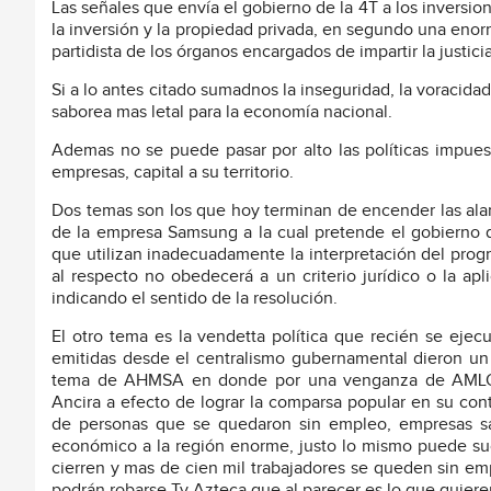
Las señales que envía el gobierno de la 4T a los inversioni
la inversión y la propiedad privada, en segundo una eno
partidista de los órganos encargados de impartir la justic
Si a lo antes citado sumadnos la inseguridad, la voracida
saborea mas letal para la economía nacional.
Ademas no se puede pasar por alto las políticas impuest
empresas, capital a su territorio.
Dos temas son los que hoy terminan de encender las ala
de la empresa Samsung a la cual pretende el gobierno 
que utilizan inadecuadamente la interpretación del prog
al respecto no obedecerá a un criterio jurídico o la ap
indicando el sentido de la resolución.
El otro tema es la vendetta política que recién se ejec
emitidas desde el centralismo gubernamental dieron un
tema de AHMSA en donde por una venganza de AMLO d
Ancira a efecto de lograr la comparsa popular en su con
de personas que se quedaron sin empleo, empresas sa
económico a la región enorme, justo lo mismo puede suce
cierren y mas de cien mil trabajadores se queden sin em
podrán robarse Tv Azteca que al parecer es lo que quiere