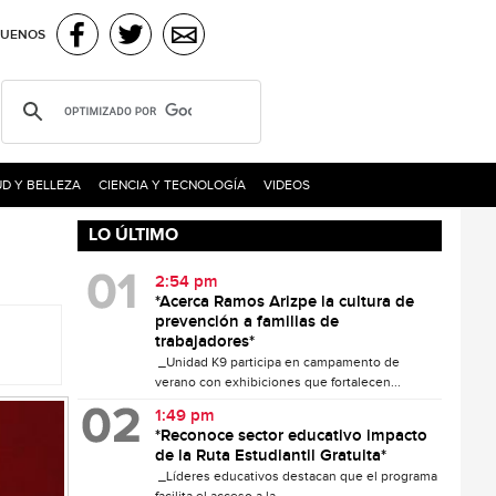
GUENOS
D Y BELLEZA
CIENCIA Y TECNOLOGÍA
VIDEOS
LO ÚLTIMO
2:54 pm
*Acerca Ramos Arizpe la cultura de
prevención a familias de
trabajadores*
_Unidad K9 participa en campamento de
verano con exhibiciones que fortalecen...
1:49 pm
*Reconoce sector educativo impacto
de la Ruta Estudiantil Gratuita*
_Líderes educativos destacan que el programa