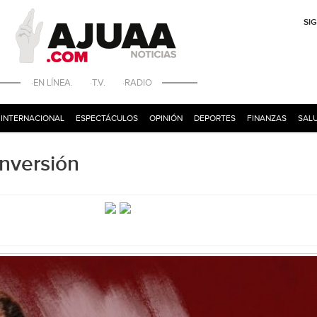
SI
·EN LÍNEA. ·T.V. ·RADIO
INTERNACIONAL
ESPECTÁCULOS
OPINIÓN
DEPORTES
FINANZAS
SALU
Inversión