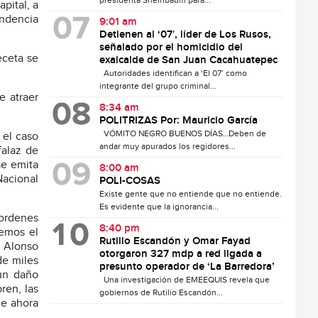
presidenta Sheinbaum para...
pital, a
endencia
9:01 am
Detienen al ‘07′, líder de Los Rusos,
señalado por el homicidio del
eceta se
exalcalde de San Juan Cacahuatepec
Autoridades identifican a ‘El 07’ como
integrante del grupo criminal...
e atraer
8:34 am
POLITRIZAS Por: Mauricio García
VÓMITO NEGRO BUENOS DÍAS…Deben de
 el caso
andar muy apurados los regidores...
falaz de
se emita
8:00 am
Nacional
POLI-COSAS
Existe gente que no entiende que no entiende.
Es evidente que la ignorancia...
 ordenes
8:40 pm
demos el
Rutilio Escandón y Omar Fayad
 Alonso
otorgaron 327 mdp a red ligada a
de miles
presunto operador de ‘La Barredora’
un daño
Una investigación de EMEEQUIS revela que
ren, las
gobiernos de Rutilio Escandón...
ue ahora