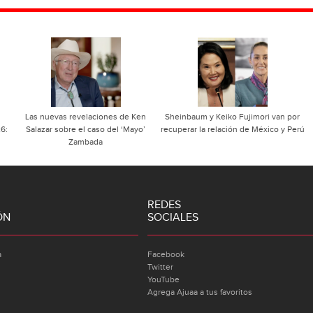
Las nuevas revelaciones de Ken
Sheinbaum y Keiko Fujimori van por
26:
Salazar sobre el caso del ‘Mayo’
recuperar la relación de México y Perú
Zambada
REDES
ÓN
SOCIALES
a
Facebook
Twitter
YouTube
Agrega Ajuaa a tus favoritos