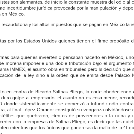
stas son alarmantes, de inicio la constante muestra del odio al ca
rme incertidumbre jurídica provocada por la manipulación y dep
ia en México.
d recaudatoria y los altos impuestos que se pagan en México la r
as por los Estados Unidos quienes tienen el firme propósito d
rmas para quienes invierten o pensaban hacerlo en México, uno
de morena imponerle una doble tributación bajo el argumento 
rama IMMEX, el asunto obra en tribunales pero la decisión que 
licación de la ley sino a la orden que se emita desde Palacio 
uto en contra de Ricardo Salinas Pliego, la corte obedeciendo
 duro golpe al empresario, el asunto no es cosa menor, recor
onde sistemáticamente se comenzó a infundir odio contra
tra, al final López Obrador consiguió su venganza olvidándose 
télites que quebraron, cientos de proveedores a la ruina y 
der con la empresas de Salinas Pliego, es decir que las quieb
pleo mientras que los únicos que ganen sea la mafia de la 4t q
n.