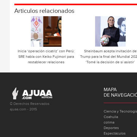
Articulos relacionados
Inicia ‘operación cicatriz’ con Perú:
Sheinbaum acepta invitación de
SRE habla con Keiko Fujimori para
Trump para la final del Mundial 20
restablecer relaciones
‘Tomé la decisión de sí asistir’
MAPA
DE NAVEGACI
© Derechos Reservados
ajuaa.com - 2015
Ciencia y Tecnologí
Coahuila
colima
Deportes
Espectáculos