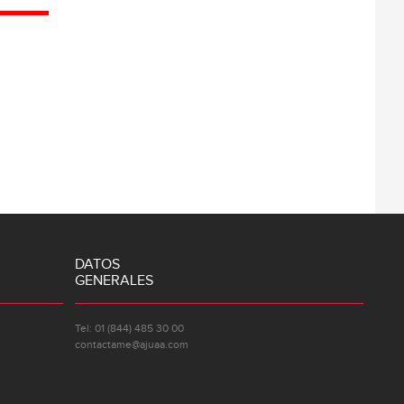
DATOS
GENERALES
Tel: 01 (844) 485 30 00
contactame@ajuaa.com