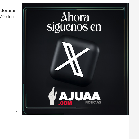
ideraran
México.