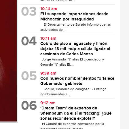
facilita el acceso a la...
10:14 am
EU suspende importaciones desde
Michoacán por inseguridad
El Departamento de Estado informó que las
actividades del...
10:11 am
Cobro de piso al aguacate y limón
dejaba 18 mil mdp a célula ligada al
asesinato de Carlos Manzo
Jorge Armando ‘N’, alias El Licenciado, y
Gerardo ‘N’, alias El...
9:39 am
Con nuevos nombramientos fortalece
Gobernador gabinete
Saltillo, Coahuila de Zaragoza.- • Entrega
nombramientos a...
9:12 am
‘Dream Team’ de expertos de
Sheinbaum da el sí al fracking: ¿Qué
zonas recomienda explotar?
El Comité de expertos convocado por la