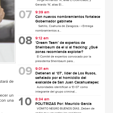
Jorge Armando ‘N’, alias El Licenciado, y
Gerardo ‘N’, alias El...
9:39 am
Con nuevos nombramientos fortalece
Gobernador gabinete
Saltillo, Coahuila de Zaragoza.- • Entrega
nombramientos a...
9:12 am
‘Dream Team’ de expertos de
Sheinbaum da el sí al fracking: ¿Qué
zonas recomienda explotar?
El Comité de expertos convocado por la
presidenta Sheinbaum para...
9:01 am
Detienen al ‘07′, líder de Los Rusos,
señalado por el homicidio del
stará de
exalcalde de San Juan Cacahuatepec
Autoridades identifican a ‘El 07’ como
integrante del grupo criminal...
lecer un
8:34 am
 con una
POLITRIZAS Por: Mauricio García
VÓMITO NEGRO BUENOS DÍAS…Deben de