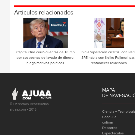
Articulos relacionados
Capital One cerró cuentas de Trump
Inicia ‘operación cicatriz’ con Per
por sospechas de lavado de dinero;
SRE habla con Keiko Fujimori par
niega motivos políticos
restablecer relaciones
MAPA
DE NAVEGACI
© Derechos Reservados
ajuaa.com - 2015
Ciencia y Tecnologí
Coahuila
colima
Deportes
Espectáculos