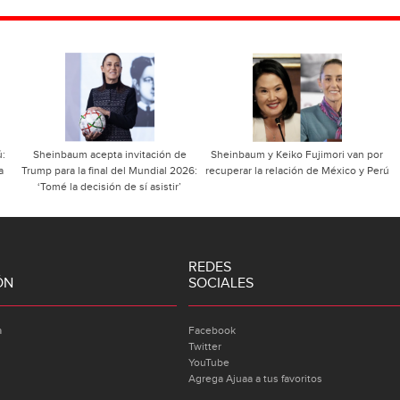
ú:
Sheinbaum acepta invitación de
Sheinbaum y Keiko Fujimori van por
a
Trump para la final del Mundial 2026:
recuperar la relación de México y Perú
‘Tomé la decisión de sí asistir’
REDES
ÓN
SOCIALES
a
Facebook
Twitter
YouTube
Agrega Ajuaa a tus favoritos