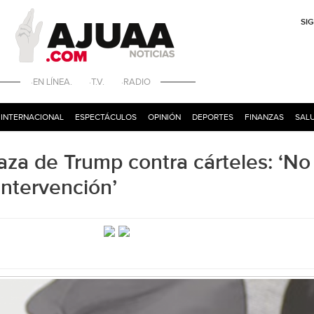
SI
·EN LÍNEA. ·T.V. ·RADIO
INTERNACIONAL
ESPECTÁCULOS
OPINIÓN
DEPORTES
FINANZAS
SALU
a de Trump contra cárteles: ‘No
ntervención’