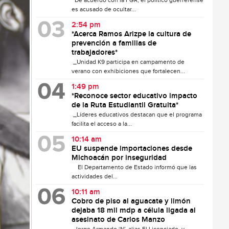
De acuerdo con la FGR, el político guerrerense
es acusado de ocultar...
2:54 pm
*Acerca Ramos Arizpe la cultura de
prevención a familias de
trabajadores*
_Unidad K9 participa en campamento de
verano con exhibiciones que fortalecen...
1:49 pm
*Reconoce sector educativo impacto
de la Ruta Estudiantil Gratuita*
_Líderes educativos destacan que el programa
facilita el acceso a la...
10:14 am
EU suspende importaciones desde
Michoacán por inseguridad
El Departamento de Estado informó que las
actividades del...
10:11 am
Cobro de piso al aguacate y limón
dejaba 18 mil mdp a célula ligada al
asesinato de Carlos Manzo