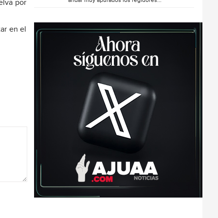
andar muy apurados los regidores...
elva por
ar en el