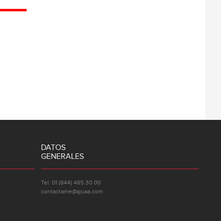
DATOS
GENERALES
Tel: 01 (844) 485 30 00
contactame@ajuaa.com