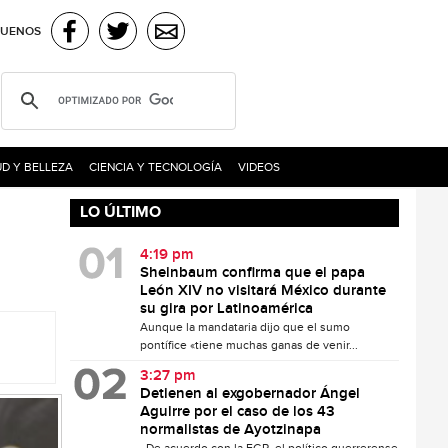
GUENOS
D Y BELLEZA
CIENCIA Y TECNOLOGÍA
VIDEOS
LO ÚLTIMO
4:19 pm
Sheinbaum confirma que el papa
León XIV no visitará México durante
su gira por Latinoamérica
Aunque la mandataria dijo que el sumo
pontífice «tiene muchas ganas de venir...
3:27 pm
Detienen al exgobernador Ángel
Aguirre por el caso de los 43
normalistas de Ayotzinapa