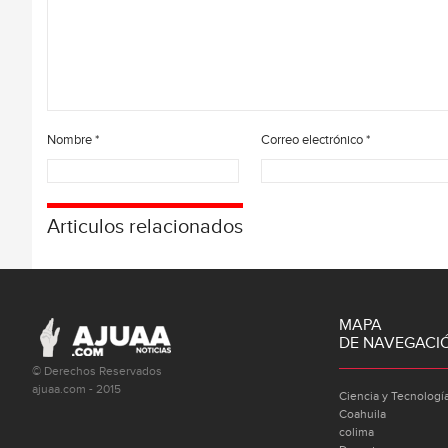
Nombre
*
Correo electrónico
*
Articulos relacionados
MAPA
DE NAVEGACI
© Derechos Reservados
ajuaa.com - 2015
Ciencia y Tecnologí
Coahuila
colima