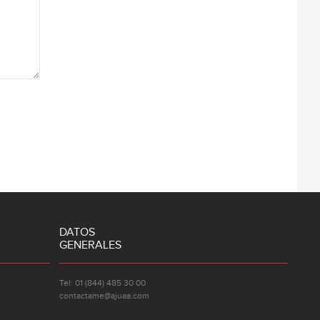
DATOS
GENERALES
Tel: 01 (844) 485 30 00
contactame@ajuaa.com