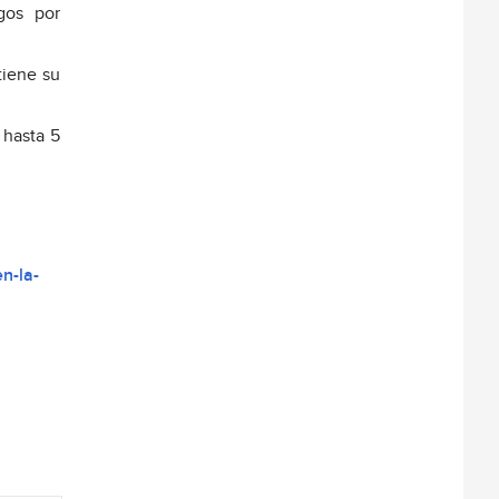
gos por
tiene su
 hasta 5
n-la-