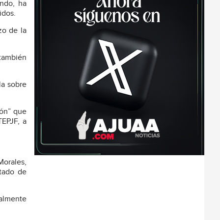
undo, ha
idos.
zo de la
 también
la sobre
ión” que
TEPJF, a
Morales,
stado de
ualmente