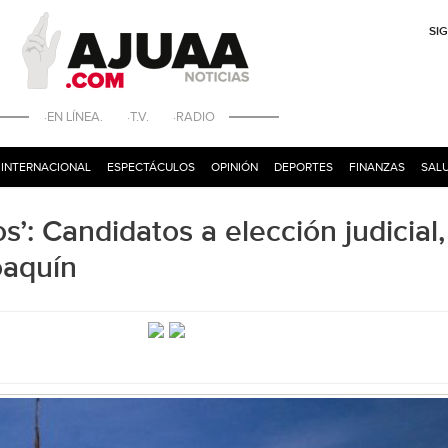
SI
·EN LÍNEA. ·T.V. ·RADIO
INTERNACIONAL
ESPECTÁCULOS
OPINIÓN
DEPORTES
FINANZAS
SALU
’: Candidatos a elección judicial,
oaquín