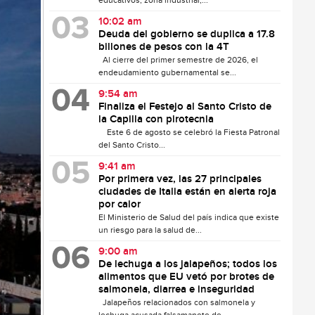
educativos, zona industrial,...
10:02 am
Deuda del gobierno se duplica a 17.8
billones de pesos con la 4T
Al cierre del primer semestre de 2026, el
endeudamiento gubernamental se...
9:54 am
Finaliza el Festejo al Santo Cristo de
la Capilla con pirotecnia
Este 6 de agosto se celebró la Fiesta Patronal
del Santo Cristo...
9:41 am
Por primera vez, las 27 principales
ciudades de Italia están en alerta roja
por calor
El Ministerio de Salud del país indica que existe
un riesgo para la salud de...
9:00 am
De lechuga a los jalapeños; todos los
alimentos que EU vetó por brotes de
salmonela, diarrea e inseguridad
Jalapeños relacionados con salmonela y