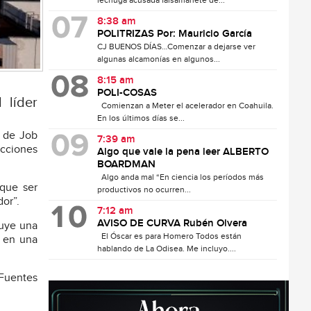
lechuga acusada falsamanete de...
8:38 am
POLITRIZAS Por: Mauricio García
CJ BUENOS DÍAS…Comenzar a dejarse ver
algunas alcamonías en algunos...
8:15 am
POLI-COSAS
 líder
Comienzan a Meter el acelerador en Coahuila.
En los últimos días se...
l de Job
7:39 am
ecciones
Algo que vale la pena leer ALBERTO
BOARDMAN
Algo anda mal “En ciencia los períodos más
 que ser
productivos no ocurren...
dor”.
7:12 am
AVISO DE CURVA Rubén Olvera
tuye una
El Óscar es para Homero Todos están
o en una
hablando de La Odisea. Me incluyo....
 Fuentes