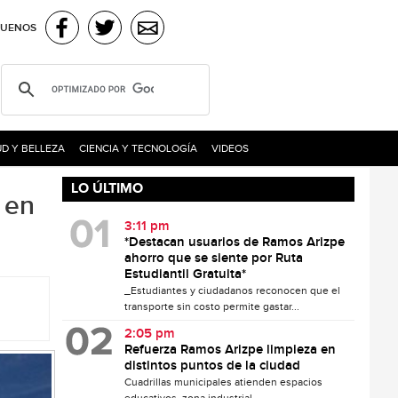
GUENOS
D Y BELLEZA
CIENCIA Y TECNOLOGÍA
VIDEOS
LO ÚLTIMO
 en
3:11 pm
*Destacan usuarios de Ramos Arizpe
ahorro que se siente por Ruta
Estudiantil Gratuita*
_Estudiantes y ciudadanos reconocen que el
transporte sin costo permite gastar...
2:05 pm
Refuerza Ramos Arizpe limpieza en
distintos puntos de la ciudad
Cuadrillas municipales atienden espacios