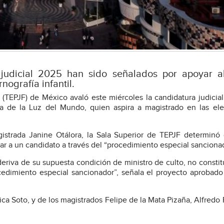
judicial 2025 han sido señalados por apoyar al
nografía infantil.
n (TEPJF) de México avaló este miércoles la candidatura judicia
ia de la Luz del Mundo, quien aspira a magistrado en las el
istrada Janine Otálora, la Sala Superior de TEPJF determinó
car a un candidato a través del “procedimiento especial sanciona
deriva de su supuesta condición de ministro de culto, no consti
ocedimiento especial sancionador”, señala el proyecto aprobad
ica Soto, y de los magistrados Felipe de la Mata Pizaña, Alfredo