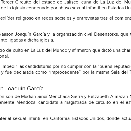
 Tercer Circuito del estado de Jalisco, cuna de La Luz del M
de la iglesia condenado por abuso sexual infantil en Estados Un
líder religioso en redes sociales y entrevistas tras el comien
Naasón Joaquín García y la organización civil Desensorxs, que
te ligadas a dicha iglesia.
o de culto en La Luz del Mundo y afirmaron que dictó una char
onal.
impedir las candidaturas por no cumplir con la “buena reputac
y, y fue declarada como “improcedente” por la misma Sala del 
ón Joaquín García
són son de Madián Sinaí Menchaca Sierra y Betzabeth Almazán 
 Teniente Mendoza, candidata a magistrada de circuito en el e
rial sexual infantil en California, Estados Unidos, donde act