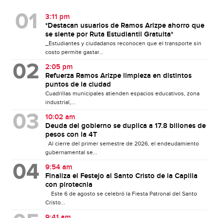
3:11 pm
*Destacan usuarios de Ramos Arizpe ahorro que
se siente por Ruta Estudiantil Gratuita*
_Estudiantes y ciudadanos reconocen que el transporte sin
costo permite gastar...
2:05 pm
Refuerza Ramos Arizpe limpieza en distintos
puntos de la ciudad
Cuadrillas municipales atienden espacios educativos, zona
industrial,...
10:02 am
Deuda del gobierno se duplica a 17.8 billones de
pesos con la 4T
Al cierre del primer semestre de 2026, el endeudamiento
gubernamental se...
9:54 am
Finaliza el Festejo al Santo Cristo de la Capilla
con pirotecnia
Este 6 de agosto se celebró la Fiesta Patronal del Santo
Cristo...
9:41 am