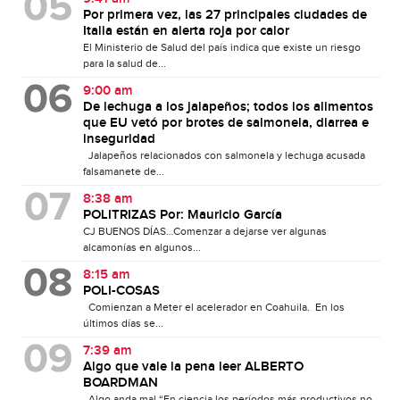
Por primera vez, las 27 principales ciudades de
Italia están en alerta roja por calor
El Ministerio de Salud del país indica que existe un riesgo
para la salud de...
9:00 am
De lechuga a los jalapeños; todos los alimentos
que EU vetó por brotes de salmonela, diarrea e
inseguridad
Jalapeños relacionados con salmonela y lechuga acusada
falsamanete de...
8:38 am
POLITRIZAS Por: Mauricio García
CJ BUENOS DÍAS…Comenzar a dejarse ver algunas
alcamonías en algunos...
8:15 am
POLI-COSAS
Comienzan a Meter el acelerador en Coahuila. En los
últimos días se...
7:39 am
Algo que vale la pena leer ALBERTO
BOARDMAN
Algo anda mal “En ciencia los períodos más productivos no