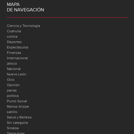
MAPA
DE NAVEGACIÓN
Ciencia y Tecnología
Coahuila
colima
Deportes
Espectáculos
Finanzas
Internacional
jalisco
Nacional
Nuevo León
Ocio
Opinión
parras
politica
Punto Social
Ramos Arizpe
saltillo
Salud y Belleza
Sin categoría
Sinaloa
Tamaulipas