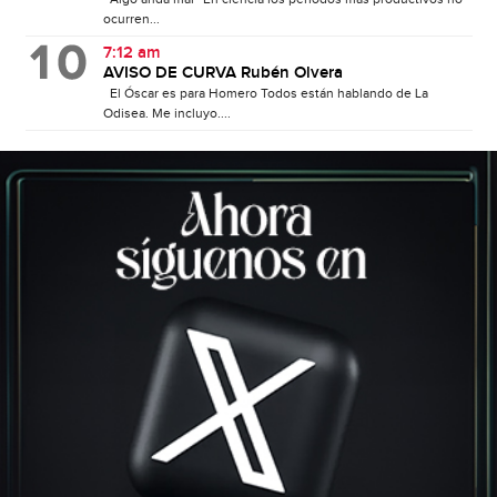
ocurren...
7:12 am
AVISO DE CURVA Rubén Olvera
El Óscar es para Homero Todos están hablando de La
Odisea. Me incluyo....