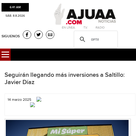
6:41 AM
SÁB. 8.8.2026
·EN LÍNEA. ·T.V. ·RADIO
SIGUENOS
Seguirán llegando más inversiones a Saltillo:
Javier Díaz
14 marzo 2025