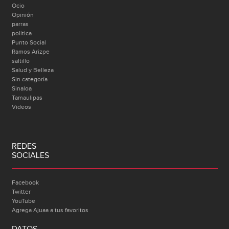
Ocio
Opinión
parras
politica
Punto Social
Ramos Arizpe
saltillo
Salud y Belleza
Sin categoría
Sinaloa
Tamaulipas
Videos
REDES
SOCIALES
Facebook
Twitter
YouTube
Agrega Ajuaa a tus favoritos