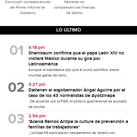
Concluyen comparecencias
Destacan en
del Primer Informe de
comparecencias finanzas
Gobierno
de Saltillo
LO ÚLTIMO
4:19 pm
Sheinbaum confirma que el papa León XIV no
visitará México durante su gira por
Latinoamérica
Aunque la mandataria dijo que el sumo pontífice «tiene
muchas ganas de venir...
3:27 pm
Detienen al exgobernador Ángel Aguirre por el
caso de los 43 normalistas de Ayotzinapa
De acuerdo con la FGR, el político guerrerense es acusado
de ocultar...
2:54 pm
*Acerca Ramos Arizpe la cultura de prevención a
familias de trabajadores*
_Unidad K9 participa en campamento de verano con