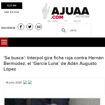
8:23 AM
SÁB. 8.8.2026
·EN LÍNEA. ·T.V. ·RADIO
SIGUENOS
‘Se busca’: Interpol gira ficha roja contra Hernán
Bermúdez, el ‘García Luna’ de Adán Augusto
López
16 julio 2025