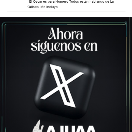
El Óscar es para Homero Todos están hablando de La
Odisea. Me incluyo....