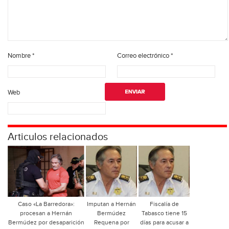
Nombre
*
Correo electrónico
*
Web
Articulos relacionados
Caso «La Barredora»:
Imputan a Hernán
Fiscalía de
procesan a Hernán
Bermúdez
Tabasco tiene 15
Bermúdez por desaparición
Requena por
días para acusar a