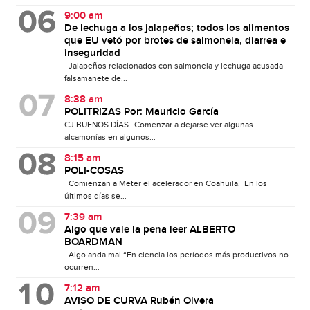
9:00 am
De lechuga a los jalapeños; todos los alimentos
que EU vetó por brotes de salmonela, diarrea e
inseguridad
Jalapeños relacionados con salmonela y lechuga acusada
falsamanete de...
8:38 am
POLITRIZAS Por: Mauricio García
CJ BUENOS DÍAS…Comenzar a dejarse ver algunas
alcamonías en algunos...
8:15 am
POLI-COSAS
Comienzan a Meter el acelerador en Coahuila. En los
últimos días se...
7:39 am
Algo que vale la pena leer ALBERTO
BOARDMAN
Algo anda mal “En ciencia los períodos más productivos no
ocurren...
7:12 am
AVISO DE CURVA Rubén Olvera