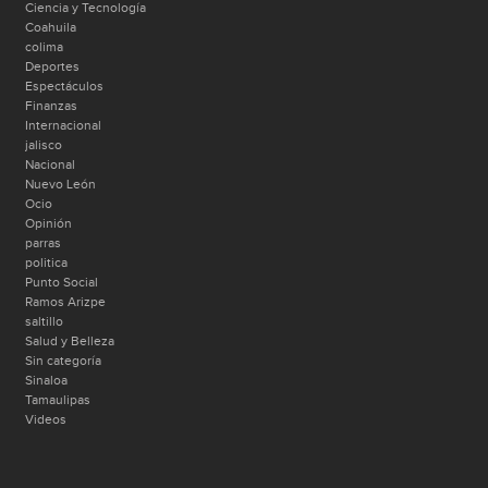
Ciencia y Tecnología
Coahuila
colima
Deportes
Espectáculos
Finanzas
Internacional
jalisco
Nacional
Nuevo León
Ocio
Opinión
parras
politica
Punto Social
Ramos Arizpe
saltillo
Salud y Belleza
Sin categoría
Sinaloa
Tamaulipas
Videos