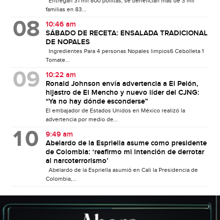
Entregan 31 mil 800 pollitas; se benefician más de 3 mil
familias en 83...
10:46 am
SÁBADO DE RECETA: ENSALADA TRADICIONAL
DE NOPALES
Ingredientes Para 4 personas Nopales limpios6 Cebolleta 1
Tomate...
10:22 am
Ronald Johnson envía advertencia a El Pelón,
hijastro de El Mencho y nuevo líder del CJNG:
“Ya no hay dónde esconderse”
El embajador de Estados Unidos en México realizó la
advertencia por medio de...
9:49 am
Abelardo de la Espriella asume como presidente
de Colombia: ‘reafirmo mi intención de derrotar
al narcoterrorismo’
Abelardo de la Espriella asumió en Cali la Presidencia de
Colombia,...