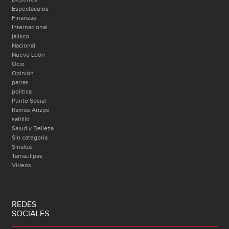
Espectáculos
Finanzas
Internacional
jalisco
Nacional
Nuevo León
Ocio
Opinión
parras
politica
Punto Social
Ramos Arizpe
saltillo
Salud y Belleza
Sin categoría
Sinaloa
Tamaulipas
Videos
REDES
SOCIALES