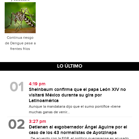
Continua riesgo
de Dengue pese a
frentes fríos
LO ÚLTIMO
4:19 pm
Sheinbaum confirma que el papa León XIV no
visitará México durante su gira por
Latinoamérica
Aunque la mandataria dijo que el sumo pontífice «tiene
muchas ganas de venir...
3:27 pm
Detienen al exgobernador Ángel Aguirre por el
caso de los 43 normalistas de Ayotzinapa
De acuerdo con la FGR, el político guerrerense es acusado