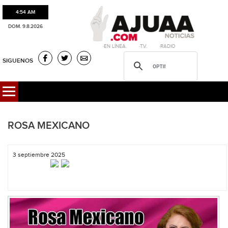
4:54 AM
DOM. 9.8.2026
·EN LÍNEA. ·T.V. ·RADIO
SIGUENOS
ROSA MEXICANO
3 septiembre 2025