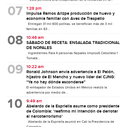
1:28 pm
Impulsa Ramos Arizpe producción de huevo y
economía familiar con Aves de Traspatio
Entregan 31 mil 800 pollitas; se benefician más de 3 mil
familias en 83...
10:46 am
SÁBADO DE RECETA: ENSALADA TRADICIONAL
DE NOPALES
Ingredientes Para 4 personas Nopales limpios6 Cebolleta 1
Tomate...
10:22 am
Ronald Johnson envía advertencia a El Pelón,
hijastro de El Mencho y nuevo líder del CJNG:
“Ya no hay dónde esconderse”
El embajador de Estados Unidos en México realizó la
advertencia por medio de...
9:49 am
Abelardo de la Espriella asume como presidente
de Colombia: ‘reafirmo mi intención de derrotar
al narcoterrorismo’
Abelardo de la Espriella asumió en Cali la Presidencia de
Colombia,...