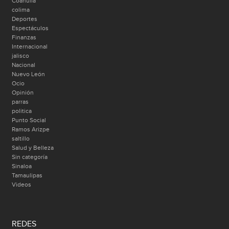
Coahuila
colima
Deportes
Espectáculos
Finanzas
Internacional
jalisco
Nacional
Nuevo León
Ocio
Opinión
parras
politica
Punto Social
Ramos Arizpe
saltillo
Salud y Belleza
Sin categoría
Sinaloa
Tamaulipas
Videos
REDES