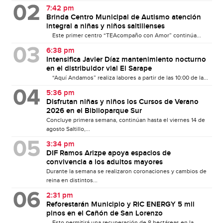
7:42 pm
Brinda Centro Municipal de Autismo atención
integral a niñas y niños saltillenses
Este primer centro “TEAcompaño con Amor” continúa...
6:38 pm
Intensifica Javier Díaz mantenimiento nocturno
en el distribuidor vial El Sarape
“Aquí Andamos” realiza labores a partir de las 10:00 de la...
5:36 pm
Disfrutan niñas y niños los Cursos de Verano
2026 en el Biblioparque Sur
Concluye primera semana, continúan hasta el viernes 14 de
agosto Saltillo,...
3:34 pm
DIF Ramos Arizpe apoya espacios de
convivencia a los adultos mayores
Durante la semana se realizaron coronaciones y cambios de
reina en distintos...
2:31 pm
Reforestarán Municipio y RIC ENERGY 5 mil
pinos en el Cañón de San Lorenzo
Esto permitirá una recuperación de 8 hectáreas en la...