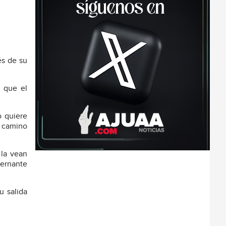
és de su
r que el
o quiere
l camino
 la vean
bernante
u salida