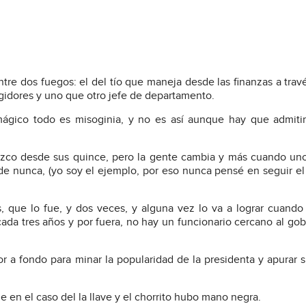
ntre dos fuegos: el del tío que maneja desde las finanzas a trav
egidores y uno que otro jefe de departamento.
ágico todo es misoginia, y no es así aunque hay que admiti
nozco desde sus quince, pero la gente cambia y más cuando un
e nunca, (yo soy el ejemplo, por eso nunca pensé en seguir e
, que lo fue, y dos veces, y alguna vez lo va a lograr cuando
 cada tres años y por fuera, no hay un funcionario cercano al go
or a fondo para minar la popularidad de la presidenta y apurar s
ue en el caso del la llave y el chorrito hubo mano negra.