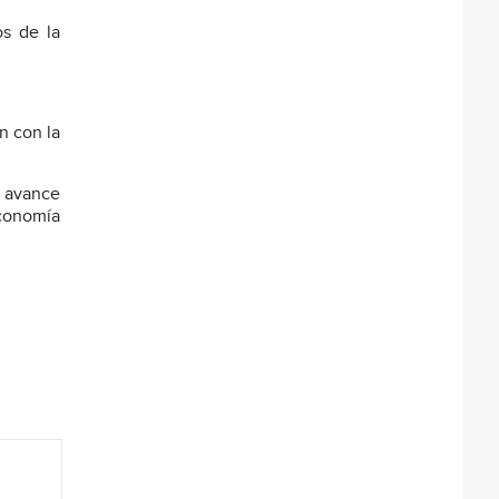
os de la
n con la
n avance
economía