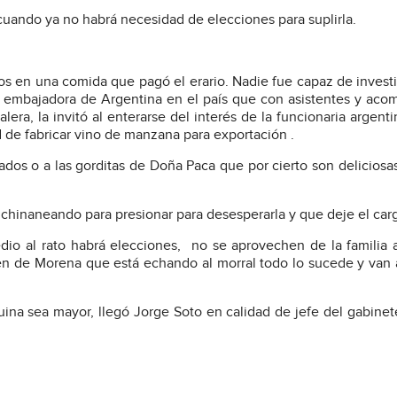
, cuando ya no habrá necesidad de elecciones para suplirla.
vos en una comida que pagó el erario. Nadie fue capaz de invest
la embajadora de Argentina en el país que con asistentes y ac
lera, la invitó al enterarse del interés de la funcionaria argenti
d de fabricar vino de manzana para exportación .
hados o a las gorditas de Doña Paca que por cierto son deliciosas
 chinaneando para presionar para desesperarla y que deje el car
io al rato habrá elecciones, no se aprovechen de la familia 
en de Morena que está echando al morral todo lo sucede y van 
quina sea mayor, llegó Jorge Soto en calidad de jefe del gabinet