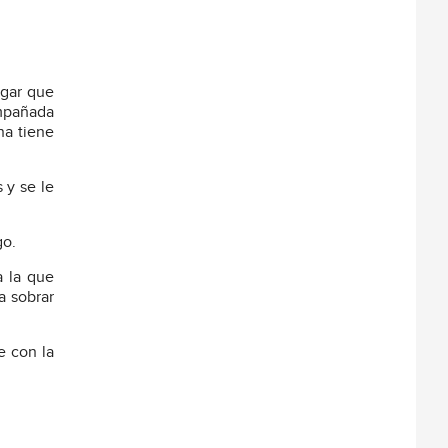
igar que
ompañada
na tiene
 y se le
go.
a la que
a sobrar
e con la