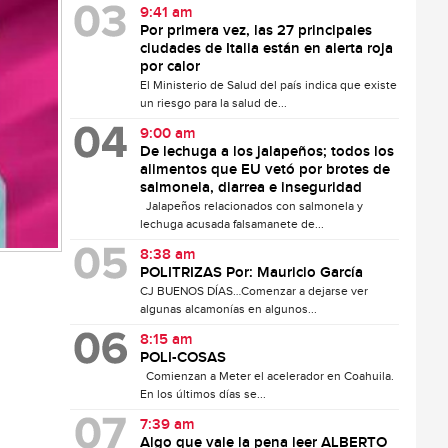
9:41 am
Por primera vez, las 27 principales
ciudades de Italia están en alerta roja
por calor
El Ministerio de Salud del país indica que existe
un riesgo para la salud de...
9:00 am
De lechuga a los jalapeños; todos los
alimentos que EU vetó por brotes de
salmonela, diarrea e inseguridad
Jalapeños relacionados con salmonela y
lechuga acusada falsamanete de...
8:38 am
POLITRIZAS Por: Mauricio García
CJ BUENOS DÍAS…Comenzar a dejarse ver
algunas alcamonías en algunos...
8:15 am
POLI-COSAS
Comienzan a Meter el acelerador en Coahuila.
En los últimos días se...
7:39 am
Algo que vale la pena leer ALBERTO