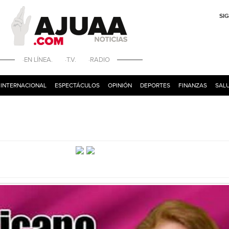
SI
·EN LÍNEA. ·T.V. ·RADIO
INTERNACIONAL
ESPECTÁCULOS
OPINIÓN
DEPORTES
FINANZAS
SALU