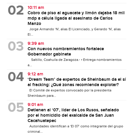
10:11 am
Cobro de piso al aguacate y limón dejaba 18 mil
mdp a célula ligada al asesinato de Carlos
Manzo
Jorge Armando ‘N’, alias El Licenciado, y Gerardo ‘N’, alias
El...
9:39 am
Con nuevos nombramientos fortalece
Gobernador gabinete
Saltillo, Coahuila de Zaragoza.- • Entrega nombramientos
a...
9:12 am
‘Dream Team’ de expertos de Sheinbaum da el sí
al fracking: ¿Qué zonas recomienda explotar?
El Comité de expertos convocado por la presidenta
Sheinbaum para...
9:01 am
Detienen al ‘07′, líder de Los Rusos, señalado
por el homicidio del exalcalde de San Juan
Cacahuatepec
Autoridades identifican a ‘El 07’ como integrante del grupo
criminal...