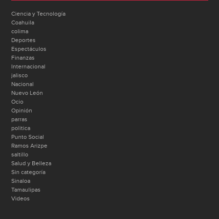
Ciencia y Tecnología
Coahuila
colima
Deportes
Espectáculos
Finanzas
Internacional
jalisco
Nacional
Nuevo León
Ocio
Opinión
parras
politica
Punto Social
Ramos Arizpe
saltillo
Salud y Belleza
Sin categoría
Sinaloa
Tamaulipas
Videos