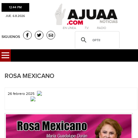
12:44 PM
JUE. 6.8.2026
·EN LÍNEA. ·T.V. ·RADIO
SIGUENOS
ROSA MEXICANO
26 febrero 2025