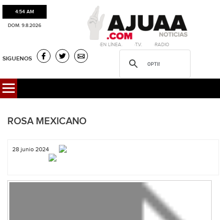
4:54 AM
DOM. 9.8.2026
·EN LÍNEA. ·T.V. ·RADIO
SIGUENOS
ROSA MEXICANO
28 junio 2024