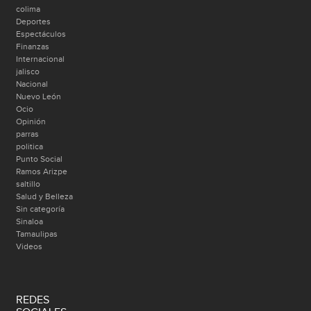
colima
Deportes
Espectáculos
Finanzas
Internacional
jalisco
Nacional
Nuevo León
Ocio
Opinión
parras
politica
Punto Social
Ramos Arizpe
saltillo
Salud y Belleza
Sin categoría
Sinaloa
Tamaulipas
Videos
REDES