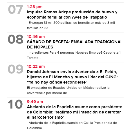
1:28 pm
Impulsa Ramos Arizpe producción de huevo y
economía familiar con Aves de Traspatio
Entregan 31 mil 800 pollitas; se benefician más de 3 mil
familias en 83...
10:46 am
SÁBADO DE RECETA: ENSALADA TRADICIONAL
DE NOPALES
Ingredientes Para 4 personas Nopales limpios6 Cebolleta 1
Tomate...
10:22 am
Ronald Johnson envía advertencia a El Pelón,
hijastro de El Mencho y nuevo líder del CJNG:
“Ya no hay dónde esconderse”
El embajador de Estados Unidos en México realizó la
advertencia por medio de...
9:49 am
Abelardo de la Espriella asume como presidente
de Colombia: ‘reafirmo mi intención de derrotar
al narcoterrorismo’
Abelardo de la Espriella asumió en Cali la Presidencia de
Colombia,...