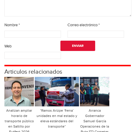
Nombre
*
Correo electrónico
*
Web
Articulos relacionados
Analizan ampliar
*Ramos Arizpe ‘frena’
Arranca
horario de
unidades en mal estado y
Gobernador
transporte público
eleva estándares del
Samuel García
en Saltillo por
transporte*
Operaciones de la
Futfest 2026
Ruta 172 Cometas