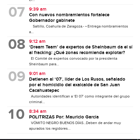
9:39 am
Con nuevos nombramientos fortalece
Gobernador gabinete
Saltillo, Coahuila de Zaragoza.- • Entrega nombramientos
a...
9:12 am
‘Dream Team’ de expertos de Sheinbaum da el sí
al fracking: ¿Qué zonas recomienda explotar?
El Comité de expertos convocado por la presidenta
Sheinbaum para...
9:01 am
Detienen al ‘07′, líder de Los Rusos, señalado
por el homicidio del exalcalde de San Juan
Cacahuatepec
Autoridades identifican a ‘El 07’ como integrante del grupo
criminal...
8:34 am
POLITRIZAS Por: Mauricio García
VÓMITO NEGRO BUENOS DÍAS…Deben de andar muy
apurados los regidores...