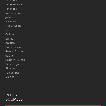
Deportes
Espectáculos
Finanzas
Internacional
jalisco
Nacional
Nuevo León
Ocio
Opinión
parras
politica
Punto Social
Ramos Arizpe
saltillo
Salud y Belleza
Sin categoría
Sinaloa
Tamaulipas
Videos
REDES
SOCIALES