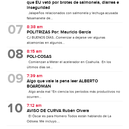
que EU vetó por brotes de salmonela, diarrea e
inseguridad
Jalapeños relacionados con salmonela y lechuga acusada
falsamanete de...
8:38 am
POLITRIZAS Por: Mauricio García
CJ BUENOS DÍAS…Comenzar a dejarse ver algunas
alcamonías en algunos...
8:15 am
POLI-COSAS
Comienzan a Meter el acelerador en Coahuila. En los
últimos días se...
7:39 am
Algo que vale la pena leer ALBERTO
BOARDMAN
Algo anda mal “En ciencia los períodos más productivos no
ocurren...
7:12 am
AVISO DE CURVA Rubén Olvera
El Óscar es para Homero Todos están hablando de La
Odisea. Me incluyo....