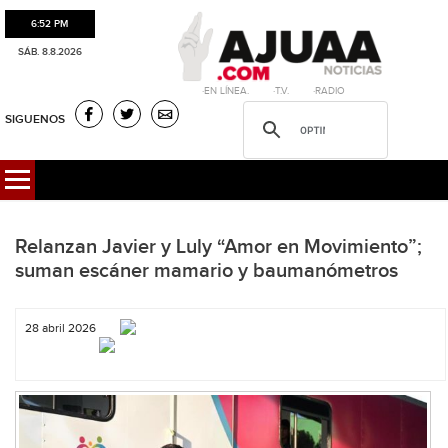
6:52 PM
SÁB. 8.8.2026
·EN LÍNEA. ·T.V. ·RADIO
SIGUENOS
Relanzan Javier y Luly “Amor en Movimiento”;
suman escáner mamario y baumanómetros
28 abril 2026