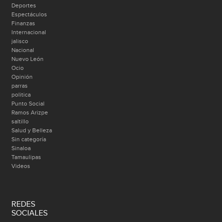
Deportes
Espectáculos
Finanzas
Internacional
jalisco
Nacional
Nuevo León
Ocio
Opinión
parras
politica
Punto Social
Ramos Arizpe
saltillo
Salud y Belleza
Sin categoría
Sinaloa
Tamaulipas
Videos
REDES
SOCIALES