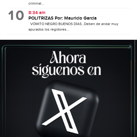
criminal...
8:34 am
POLITRIZAS Por: Mauricio García
VÓMITO NEGRO BUENOS DÍAS…Deben de andar muy
apurados los regidores...