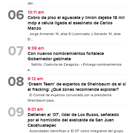
del...
10:11 am
Cobro de piso al aguacate y limón dejaba 18 mil
mdp a célula ligada al asesinato de Carlos
Manzo
Jorge Armando ‘N’, alias El Licenciado, y Gerardo ‘N’, alias
El...
9:39 am
Con nuevos nombramientos fortalece
Gobernador gabinete
Saltillo, Coahuila de Zaragoza.- • Entrega nombramientos
a...
9:12 am
‘Dream Team’ de expertos de Sheinbaum da el sí
al fracking: ¿Qué zonas recomienda explotar?
El Comité de expertos convocado por la presidenta
Sheinbaum para...
9:01 am
Detienen al ‘07′, líder de Los Rusos, señalado
por el homicidio del exalcalde de San Juan
Cacahuatepec
Autoridades identifican a ‘El 07’ como integrante del grupo