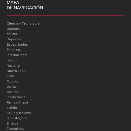
MAPA
DE NAVEGACIÓN
Ciencia y Tecnología
Coahuila
colima
Deportes
Espectáculos
Finanzas
Internacional
jalisco
Nacional
Nuevo León
Ocio
Opinión
parras
politica
Punto Social
Ramos Arizpe
saltillo
Salud y Belleza
Sin categoría
Sinaloa
Tamaulipas