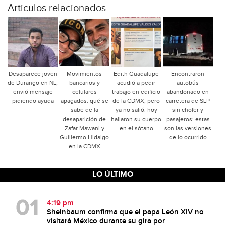
Articulos relacionados
Desaparece joven
Movimientos
Edith Guadalupe
Encontraron
de Durango en NL;
bancarios y
acudió a pedir
autobús
envió mensaje
celulares
trabajo en edificio
abandonado en
pidiendo ayuda
apagados: qué se
de la CDMX, pero
carretera de SLP
sabe de la
ya no salió: hoy
sin chofer y
desaparición de
hallaron su cuerpo
pasajeros: estas
Zafar Mawani y
en el sótano
son las versiones
Guillermo Hidalgo
de lo ocurrido
en la CDMX
LO ÚLTIMO
4:19 pm
Sheinbaum confirma que el papa León XIV no
visitará México durante su gira por