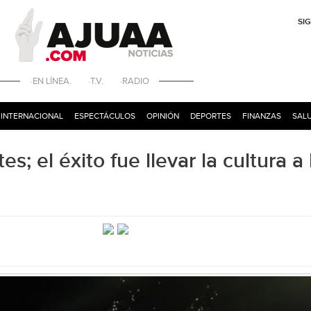
SI
·EN LÍNEA. ·T.V. ·RADIO
INTERNACIONAL
ESPECTÁCULOS
OPINIÓN
DEPORTES
FINANZAS
SALU
s; el éxito fue llevar la cultura a 