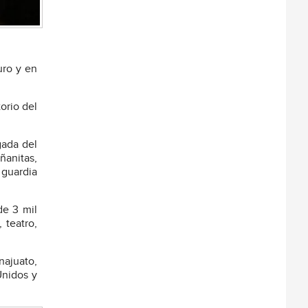
uro y en
orio del
gada del
ñanitas,
 guardia
de 3 mil
 teatro,
najuato,
Unidos y