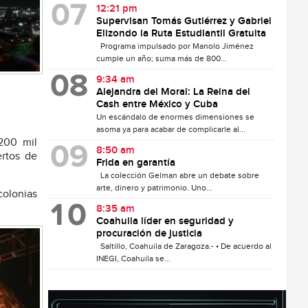
12:21 pm
Supervisan Tomás Gutiérrez y Gabriel
Elizondo la Ruta Estudiantil Gratuita
Programa impulsado por Manolo Jiménez
cumple un año; suma más de 800...
9:34 am
Alejandra del Moral: La Reina del
Cash entre México y Cuba
Un escándalo de enormes dimensiones se
asoma ya para acabar de complicarle al...
 200 mil
8:50 am
ertos de
Frida en garantía
La colección Gelman abre un debate sobre
arte, dinero y patrimonio. Uno...
 colonias
8:35 am
Coahuila líder en seguridad y
procuración de justicia
Saltillo, Coahuila de Zaragoza.- • De acuerdo al
INEGI, Coahuila se...