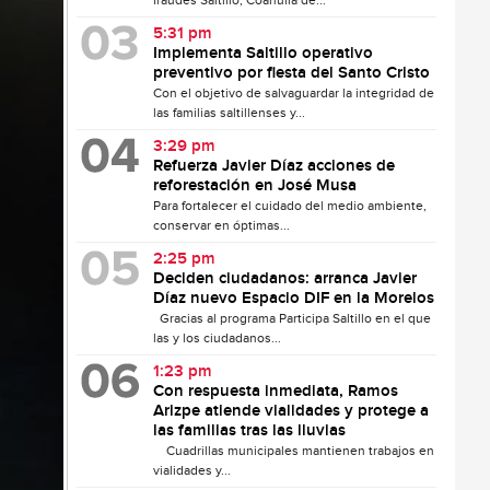
fraudes Saltillo, Coahuila de...
5:31 pm
Implementa Saltillo operativo
preventivo por fiesta del Santo Cristo
Con el objetivo de salvaguardar la integridad de
las familias saltillenses y...
3:29 pm
Refuerza Javier Díaz acciones de
reforestación en José Musa
Para fortalecer el cuidado del medio ambiente,
conservar en óptimas...
2:25 pm
Deciden ciudadanos: arranca Javier
Díaz nuevo Espacio DIF en la Morelos
Gracias al programa Participa Saltillo en el que
las y los ciudadanos...
1:23 pm
Con respuesta inmediata, Ramos
Arizpe atiende vialidades y protege a
las familias tras las lluvias
Cuadrillas municipales mantienen trabajos en
vialidades y...