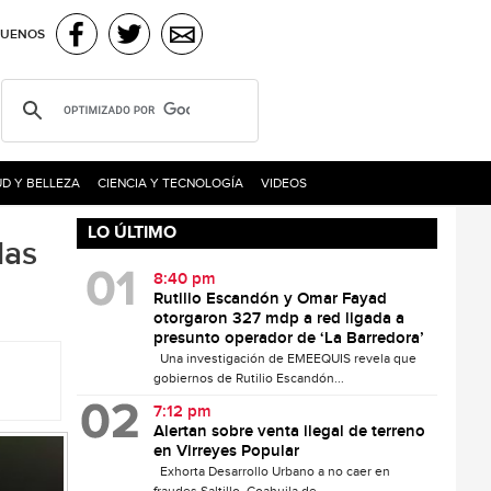
GUENOS
D Y BELLEZA
CIENCIA Y TECNOLOGÍA
VIDEOS
LO ÚLTIMO
las
8:40 pm
Rutilio Escandón y Omar Fayad
otorgaron 327 mdp a red ligada a
presunto operador de ‘La Barredora’
Una investigación de EMEEQUIS revela que
gobiernos de Rutilio Escandón...
7:12 pm
Alertan sobre venta ilegal de terreno
en Virreyes Popular
Exhorta Desarrollo Urbano a no caer en