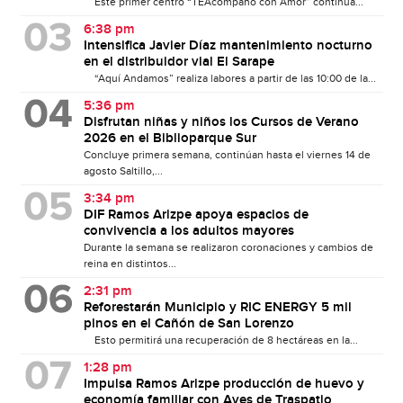
Este primer centro “TEAcompaño con Amor” continúa...
6:38 pm
Intensifica Javier Díaz mantenimiento nocturno
en el distribuidor vial El Sarape
“Aquí Andamos” realiza labores a partir de las 10:00 de la...
5:36 pm
Disfrutan niñas y niños los Cursos de Verano
2026 en el Biblioparque Sur
Concluye primera semana, continúan hasta el viernes 14 de
agosto Saltillo,...
3:34 pm
DIF Ramos Arizpe apoya espacios de
convivencia a los adultos mayores
Durante la semana se realizaron coronaciones y cambios de
reina en distintos...
2:31 pm
Reforestarán Municipio y RIC ENERGY 5 mil
pinos en el Cañón de San Lorenzo
Esto permitirá una recuperación de 8 hectáreas en la...
1:28 pm
Impulsa Ramos Arizpe producción de huevo y
economía familiar con Aves de Traspatio