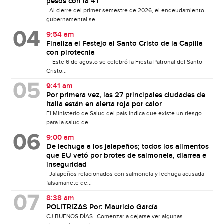
pesos con la 4T
Al cierre del primer semestre de 2026, el endeudamiento
gubernamental se...
9:54 am
Finaliza el Festejo al Santo Cristo de la Capilla
con pirotecnia
Este 6 de agosto se celebró la Fiesta Patronal del Santo
Cristo...
9:41 am
Por primera vez, las 27 principales ciudades de
Italia están en alerta roja por calor
El Ministerio de Salud del país indica que existe un riesgo
para la salud de...
9:00 am
De lechuga a los jalapeños; todos los alimentos
que EU vetó por brotes de salmonela, diarrea e
inseguridad
Jalapeños relacionados con salmonela y lechuga acusada
falsamanete de...
8:38 am
POLITRIZAS Por: Mauricio García
CJ BUENOS DÍAS…Comenzar a dejarse ver algunas