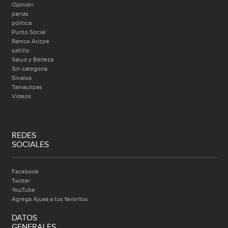
Opinión
parras
politica
Punto Social
Ramos Arizpe
saltillo
Salud y Belleza
Sin categoría
Sinaloa
Tamaulipas
Videos
REDES
SOCIALES
Facebook
Twitter
YouTube
Agrega Ajuaa a tus favoritos
DATOS
GENERALES