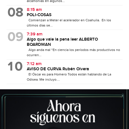
alcamonías en algunos...
8:15 am
POLI-COSAS
Comienzan a Meter el acelerador en Coahuila. En los
últimos días se...
7:39 am
Algo que vale la pena leer ALBERTO
BOARDMAN
Algo anda mal “En ciencia los períodos más productivos no
ocurren...
7:12 am
AVISO DE CURVA Rubén Olvera
El Óscar es para Homero Todos están hablando de La
Odisea. Me incluyo....