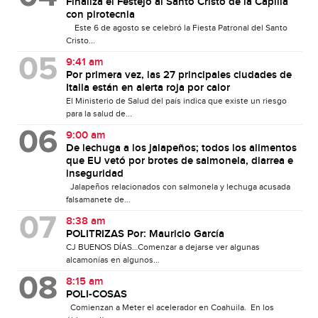
Finaliza el Festejo al Santo Cristo de la Capilla
con pirotecnia
Este 6 de agosto se celebró la Fiesta Patronal del Santo
Cristo...
9:41 am
Por primera vez, las 27 principales ciudades de
Italia están en alerta roja por calor
El Ministerio de Salud del país indica que existe un riesgo
para la salud de...
9:00 am
De lechuga a los jalapeños; todos los alimentos
que EU vetó por brotes de salmonela, diarrea e
inseguridad
Jalapeños relacionados con salmonela y lechuga acusada
falsamanete de...
8:38 am
POLITRIZAS Por: Mauricio García
CJ BUENOS DÍAS…Comenzar a dejarse ver algunas
alcamonías en algunos...
8:15 am
POLI-COSAS
Comienzan a Meter el acelerador en Coahuila. En los