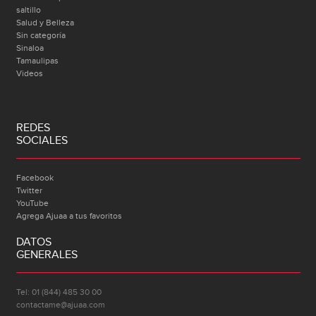
saltillo
Salud y Belleza
Sin categoría
Sinaloa
Tamaulipas
Videos
REDES
SOCIALES
Facebook
Twitter
YouTube
Agrega Ajuaa a tus favoritos
DATOS
GENERALES
Tel: 01 (844) 485 30 00
contactame@ajuaa.com