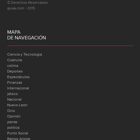
© Derechos Reservados
ajuaa.com - 2015
MAPA
DE NAVEGACIÓN
Ciencia y Tecnología
Coahuila
colima
Deportes
Espectáculos
Finanzas
Internacional
jalisco
Nacional
Nuevo León
Ocio
Opinión
parras
politica
Punto Social
Ramos Arizpe