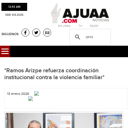
12:43 AM
SÁB. 8.8.2026
·EN LÍNEA. ·T.V. ·RADIO
SIGUENOS
*Ramos Arizpe refuerza coordinación
institucional contra la violencia familiar*
13 enero 2026