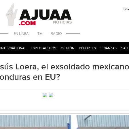
SI
·EN LÍNEA. ·T.V. ·RADIO
INTERNACIONAL
ESPECTÁCULOS
OPINIÓN
DEPORTES
FINANZAS
SALU
esús Loera, el exsoldado mexican
Honduras en EU?