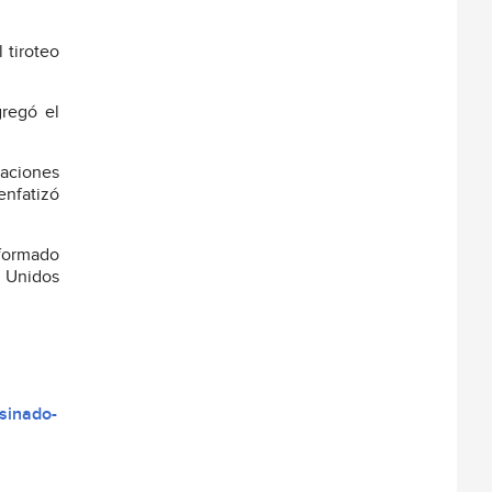
 tiroteo
gregó el
gaciones
enfatizó
nformado
s Unidos
sinado-