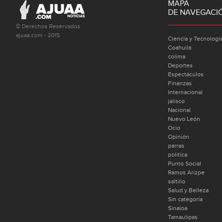
MAPA
DE NAVEGACI
© Derechos Reservados
ajuaa.com - 2015
Ciencia y Tecnologí
Coahuila
colima
Deportes
Espectáculos
Finanzas
Internacional
jalisco
Nacional
Nuevo León
Ocio
Opinión
parras
politica
Punto Social
Ramos Arizpe
saltillo
Salud y Belleza
Sin categoría
Sinaloa
Tamaulipas