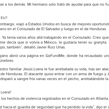
mar a los demás. Mi hermano solo trató de ayudar para que no f
a EU?
embargo, viajó a Estados Unidos en busca de mejores oportuni
mero en el Consulado de El Salvador y luego en el de Honduras.
 Ya tenía varios años allá trabajando en el Consulado. Creo que
 decía que si volvía a México, le gustaría tener su granjita
mpo, también”, detalló Javier Ruiz Urías.
ndujano abrió una página en GoFundMe, donde ha recaudado un
fúnebres.
ro familiar Jesús Loera le fue arrebatada su vida, tras ser ata
de Honduras. El atacante quiso entrar con un arma de fuego y J
 disparó a sangre fría varias veces en el pecho, arrebatándole la
 Loera?
los hechos de violencia registrados en el Consulado en Atlanta.
 hacia el guardia de seguridad que ha perdido la vida”, dijo el c