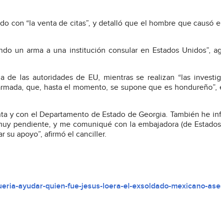
do con “la venta de citas”, y detalló que el hombre que causó el
ndo un arma a una institución consular en Estados Unidos”, a
 de las autoridades de EU, mientras se realizan “las investi
 armada, que, hasta el momento, se supone que es hondureño”, 
nta y con el Departamento de Estado de Georgia. También he i
á muy pendiente, y me comuniqué con la embajadora (de Estado
r su apoyo”, afirmó el canciller.
ueria-ayudar-quien-fue-jesus-loera-el-exsoldado-mexicano-ase