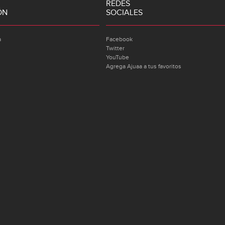
REDES
ÓN
SOCIALES
a
Facebook
Twitter
YouTube
Agrega Ajuaa a tus favoritos