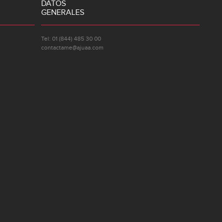
DATOS
GENERALES
Tel: 01 (844) 485 30 00
contactame@ajuaa.com