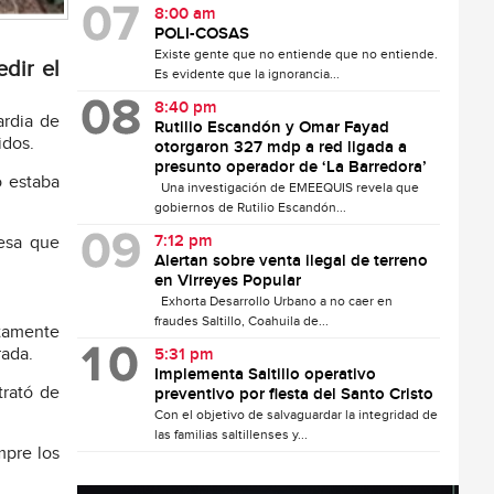
8:00 am
POLI-COSAS
Existe gente que no entiende que no entiende.
dir el
Es evidente que la ignorancia...
8:40 pm
ardia de
Rutilio Escandón y Omar Fayad
idos.
otorgaron 327 mdp a red ligada a
presunto operador de ‘La Barredora’
o estaba
Una investigación de EMEEQUIS revela que
gobiernos de Rutilio Escandón...
7:12 pm
resa que
Alertan sobre venta ilegal de terreno
en Virreyes Popular
Exhorta Desarrollo Urbano a no caer en
fraudes Saltillo, Coahuila de...
tamente
rada.
5:31 pm
Implementa Saltillo operativo
trató de
preventivo por fiesta del Santo Cristo
Con el objetivo de salvaguardar la integridad de
las familias saltillenses y...
mpre los