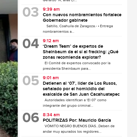
Gerardo ‘N’, alias El...
9:39 am
Con nuevos nombramientos fortalece
Gobernador gabinete
Saltillo, Coahuila de Zaragoza.- • Entrega
nombramientos a...
9:12 am
‘Dream Team’ de expertos de
Sheinbaum da el sí al fracking: ¿Qué
zonas recomienda explotar?
El Comité de expertos convocado por la
presidenta Sheinbaum para...
9:01 am
Detienen al ‘07′, líder de Los Rusos,
señalado por el homicidio del
exalcalde de San Juan Cacahuatepec
Autoridades identifican a ‘El 07’ como
integrante del grupo criminal...
8:34 am
POLITRIZAS Por: Mauricio García
VÓMITO NEGRO BUENOS DÍAS…Deben de
andar muy apurados los regidores...