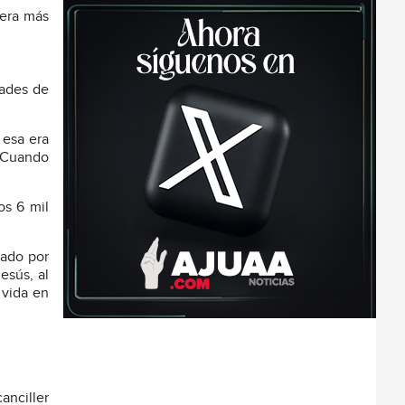
uera más
dades de
 esa era
. Cuando
os 6 mil
cado por
esús, al
 vida en
anciller