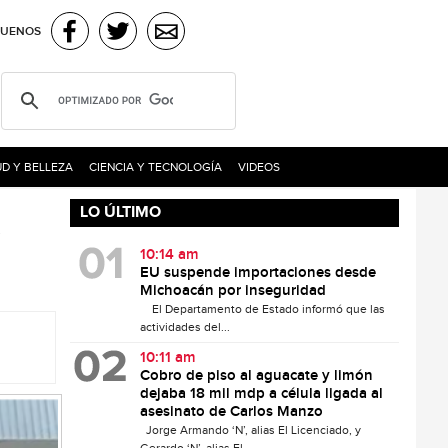
GUENOS
D Y BELLEZA
CIENCIA Y TECNOLOGÍA
VIDEOS
LO ÚLTIMO
o
10:14 am
EU suspende importaciones desde
Michoacán por inseguridad
El Departamento de Estado informó que las
actividades del...
10:11 am
Cobro de piso al aguacate y limón
dejaba 18 mil mdp a célula ligada al
asesinato de Carlos Manzo
Jorge Armando ‘N’, alias El Licenciado, y