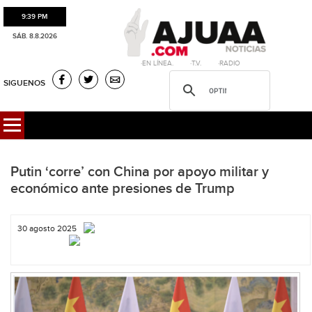
9:39 PM
SÁB. 8.8.2026
·EN LÍNEA. ·T.V. ·RADIO
SIGUENOS
Putin ‘corre’ con China por apoyo militar y
económico ante presiones de Trump
30 agosto 2025