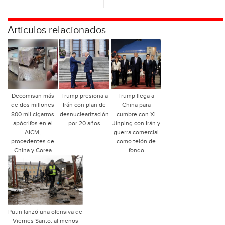
Articulos relacionados
Decomisan más
Trump presiona a
Trump llega a
de dos millones
Irán con plan de
China para
800 mil cigarros
desnuclearización
cumbre con Xi
apócrifos en el
por 20 años
Jinping con Irán y
AICM,
guerra comercial
procedentes de
como telón de
China y Corea
fondo
Putin lanzó una ofensiva de
Viernes Santo: al menos