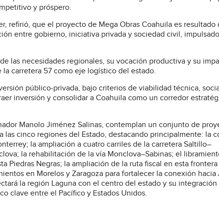
ompetitivo y próspero.
, refirió, que el proyecto de Mega Obras Coahuila es resultado
ón entre gobierno, iniciativa privada y sociedad civil, impulsad
is de las necesidades regionales, su vocación productiva y su imp
 la carretera 57 como eje logístico del estado.
sión público-privada, bajo criterios de viabilidad técnica, socia
raer inversión y consolidar a Coahuila como un corredor estratég
nador Manolo Jiménez Salinas, contemplan un conjunto de proy
 a las cinco regiones del Estado, destacando principalmente: la 
terrey; la ampliación a cuatro carriles de la carretera Saltillo–
ova; la rehabilitación de la vía Monclova–Sabinas; el libramient
a Piedras Negras; la ampliación de la ruta fiscal en esta frontera
amientos en Morelos y Zaragoza para fortalecer la conexión hacia
tará la región Laguna con el centro del estado y su integración 
co clave entre el Pacífico y Estados Unidos.