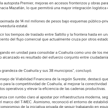
a autopista Premier, mejoras en accesos fronterizos y obras par
hacia Mazatlán, lo que permitirá una mayor integración logística 
roximada de 14 mil millones de pesos bajo esquemas público-pri
veeduría estatal.
r los tiempos de traslado entre Saltillo y la frontera hasta en un
r ciento del flujo comercial que actualmente cruza por otros estad
ajando en unidad para consolidar a Coahuila como uno de los me
lo alcanzado es resultado del esfuerzo conjunto entre ciudadanía
a grandeza de Coahuila y sus 38 municipios”, concluyó.
sejo de Viabilidad Financiera de la región Sureste, destacó que
para la competitividad de Coahuila, al mejorar la conectividad
stos operativos y elevar la eficiencia de las cadenas productivas.
nza con rumbo claro al apostar por infraestructura moderna, se
n el marco del T-MEC. Asimismo, reconoció el entorno de estabili
l compromiso de la iniciativa privada de seguir trabajando en equ