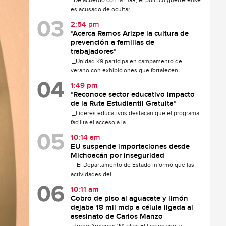
De acuerdo con la FGR, el político guerrerense
es acusado de ocultar...
2:54 pm
*Acerca Ramos Arizpe la cultura de
prevención a familias de
trabajadores*
_Unidad K9 participa en campamento de
verano con exhibiciones que fortalecen...
1:49 pm
*Reconoce sector educativo impacto
de la Ruta Estudiantil Gratuita*
_Líderes educativos destacan que el programa
facilita el acceso a la...
10:14 am
EU suspende importaciones desde
Michoacán por inseguridad
El Departamento de Estado informó que las
actividades del...
10:11 am
Cobro de piso al aguacate y limón
dejaba 18 mil mdp a célula ligada al
asesinato de Carlos Manzo