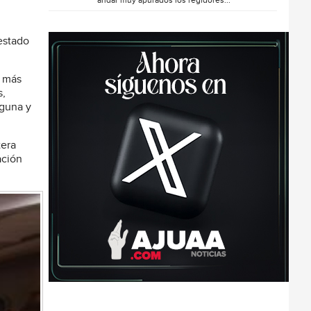
andar muy apurados los regidores...
estado
a más
s,
aguna y
tera
ación