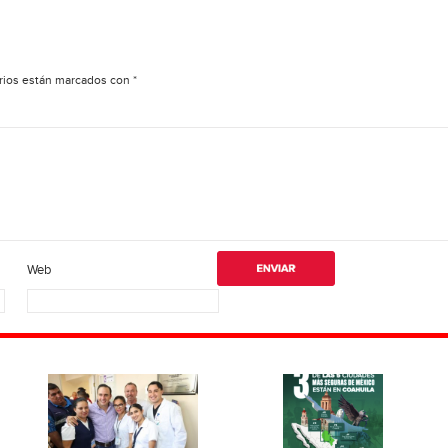
rios están marcados con
*
Web