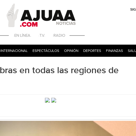
SI
·EN LÍNEA. ·T.V. ·RADIO
INTERNACIONAL
ESPECTÁCULOS
OPINIÓN
DEPORTES
FINANZAS
SALU
ras en todas las regiones de