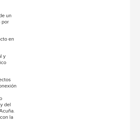
 de un
o por
acto en
l y
ico
ectos
conexión
o
 y del
 Acuña.
con la