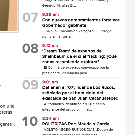
Jorge Armando ‘N’, alias El Licenciado, y
Gerardo ‘N’, alias El...
9:39 am
Con nuevos nombramientos fortalece
Gobernador gabinete
Saltillo, Coahuila de Zaragoza.- • Entrega
nombramientos a...
9:12 am
‘Dream Team’ de expertos de
Sheinbaum da el sí al fracking: ¿Qué
zonas recomienda explotar?
El Comité de expertos convocado por la
presidenta Sheinbaum para...
9:01 am
,
Detienen al ‘07′, líder de Los Rusos,
señalado por el homicidio del
exalcalde de San Juan Cacahuatepec
Autoridades identifican a ‘El 07’ como
Con una
integrante del grupo criminal...
eteras
8:34 am
igante»,
POLITRIZAS Por: Mauricio García
VÓMITO NEGRO BUENOS DÍAS…Deben de