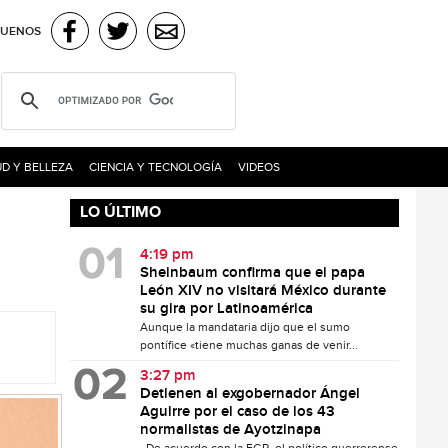
GUENOS
D Y BELLEZA
CIENCIA Y TECNOLOGÍA
VIDEOS
LO ÚLTIMO
4:19 pm
Sheinbaum confirma que el papa
León XIV no visitará México durante
su gira por Latinoamérica
Aunque la mandataria dijo que el sumo
pontífice «tiene muchas ganas de venir...
3:27 pm
Detienen al exgobernador Ángel
Aguirre por el caso de los 43
normalistas de Ayotzinapa