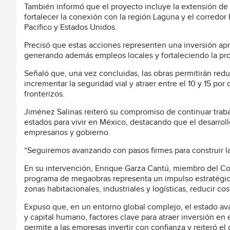
También informó que el proyecto incluye la extensión de l
fortalecer la conexión con la región Laguna y el corredor 
Pacífico y Estados Unidos.
Precisó que estas acciones representen una inversión ap
generando además empleos locales y fortaleciendo la pro
Señaló que, una vez concluidas, las obras permitirán reduci
incrementar la seguridad vial y atraer entre el 10 y 15 po
fronterizos.
Jiménez Salinas reiteró su compromiso de continuar trab
estados para vivir en México, destacando que el desarrol
empresarios y gobierno.
“Seguiremos avanzando con pasos firmes para construir l
En su intervención, Enrique Garza Cantú, miembro del Con
programa de megaobras representa un impulso estratégico 
zonas habitacionales, industriales y logísticas, reducir co
Expuso que, en un entorno global complejo, el estado ava
y capital humano, factores clave para atraer inversión e
permite a las empresas invertir con confianza y reiteró e