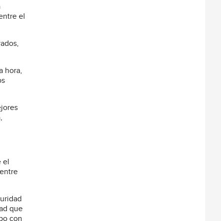
a
entre el
vados,
a hora,
os
jores
,
 el
 entre
guridad
dad que
ipo con