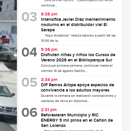
Este primer centro “TEAcompaño con Amor”
continúa...
6:38 pm
Intensifica Javier Díaz mantenimiento
nocturno en el distribuidor vial El
Sarape
“Aquí Andamos” realiza labores a partir de las
10:00 de la...
5:36 pm
Disfrutan niñas y niños los Cursos de
Verano 2026 en el Biblioparque Sur
Concluye primera semana, continúan hasta el
viernes 14 de agosto Saltillo,...
3:34 pm
DIF Ramos Arizpe apoya espacios de
convivencia a los adultos mayores
Durante la semana se realizaron coronaciones y
cambios de reina en distintos...
2:31 pm
Reforestarán Municipio y RIC
ENERGY 5 mil pinos en el Cañón de
San Lorenzo