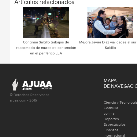
Articulos relacionados
Continúa Saltillo trabajos de
Mejora Javier Díaz vialidades al sur
reacomodo de muros de contención
Saltillo
en el periférico LEA
MAPA
DE NAVEGACI
© Derechos Reservados
ajuaa.com - 2015
Ciencia y Tecnologí
Coahuila
colima
Deportes
Espectáculos
Finanzas
Internacional