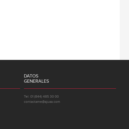
DATOS
GENERALES
Tel: 01 (844) 485 30 00
contactame@ajuaa.com