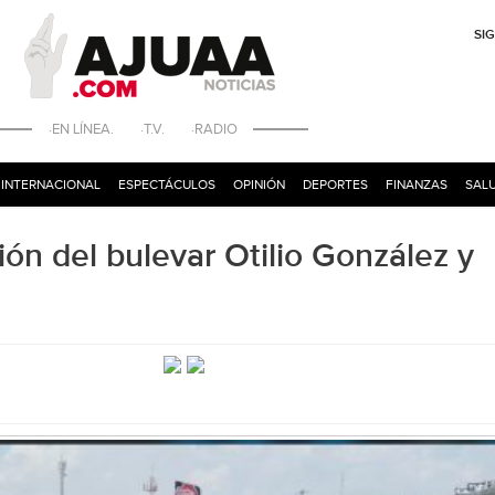
SI
·EN LÍNEA. ·T.V. ·RADIO
INTERNACIONAL
ESPECTÁCULOS
OPINIÓN
DEPORTES
FINANZAS
SALU
ción del bulevar Otilio González y