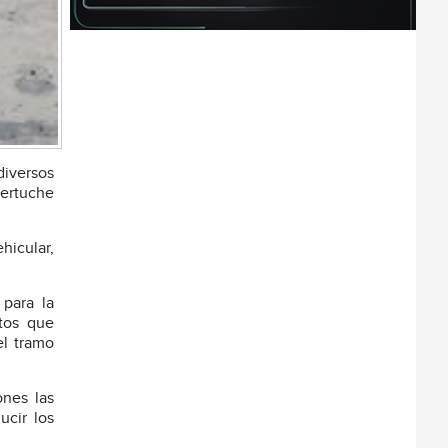
diversos
Zertuche
hicular,
 para la
ntos que
el tramo
ones las
ucir los