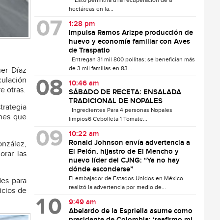
Esto permitirá una recuperación de 8
hectáreas en la...
1:28 pm
Impulsa Ramos Arizpe producción de
huevo y economía familiar con Aves
de Traspatio
Entregan 31 mil 800 pollitas; se benefician más
de 3 mil familias en 83...
ier Díaz
culación
10:46 am
e otras.
SÁBADO DE RECETA: ENSALADA
TRADICIONAL DE NOPALES
trategia
Ingredientes Para 4 personas Nopales
ones que
limpios6 Cebolleta 1 Tomate...
10:22 am
Ronald Johnson envía advertencia a
onzález,
El Pelón, hijastro de El Mencho y
orar las
nuevo líder del CJNG: “Ya no hay
dónde esconderse”
El embajador de Estados Unidos en México
des para
realizó la advertencia por medio de...
icios de
9:49 am
Abelardo de la Espriella asume como