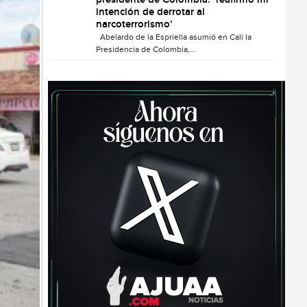
presidente de Colombia: ‘reafirmo mi
intención de derrotar al
narcoterrorismo’
Abelardo de la Espriella asumió en Cali la
Presidencia de Colombia,...