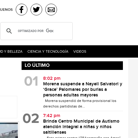
GUENOS
D Y BELLEZA
CIENCIA Y TECNOLOGÍA
VIDEOS
LO ÚLTIMO
8:02 pm
Morena suspende a Nayeli Salvatori y
‘Grace’ Palomares por burlas a
personas adultas mayores
Morena suspendió de forma provisional los
derechos partidistas de...
7:42 pm
Brinda Centro Municipal de Autismo
atención integral a niñas y niños
saltillenses