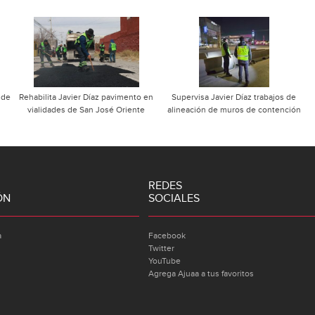
 de
Rehabilita Javier Díaz pavimento en
Supervisa Javier Díaz trabajos de
vialidades de San José Oriente
alineación de muros de contención
REDES
ÓN
SOCIALES
a
Facebook
Twitter
YouTube
Agrega Ajuaa a tus favoritos