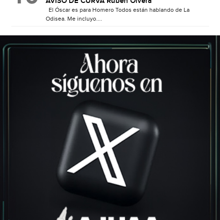
AVISO DE CURVA Rubén Olvera
El Óscar es para Homero Todos están hablando de La
Odisea. Me incluyo....