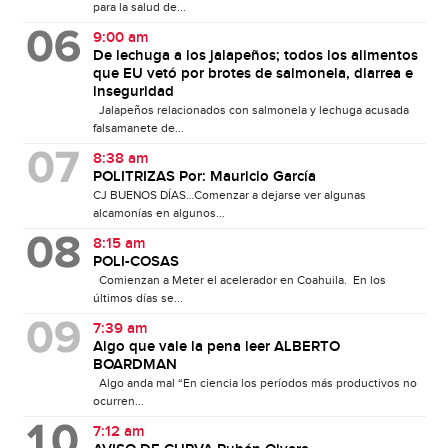
para la salud de...
9:00 am
De lechuga a los jalapeños; todos los alimentos
que EU vetó por brotes de salmonela, diarrea e
inseguridad
Jalapeños relacionados con salmonela y lechuga acusada
falsamanete de...
8:38 am
POLITRIZAS Por: Mauricio García
CJ BUENOS DÍAS…Comenzar a dejarse ver algunas
alcamonías en algunos...
8:15 am
POLI-COSAS
Comienzan a Meter el acelerador en Coahuila. En los
últimos días se...
7:39 am
Algo que vale la pena leer ALBERTO
BOARDMAN
Algo anda mal “En ciencia los períodos más productivos no
ocurren...
7:12 am