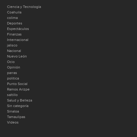
Ciencia y Tecnología
Coahuila
colima
Deportes
Espectáculos
Finanzas
Internacional
jalisco
Nacional
Nuevo León
Ocio
Opinión
parras
politica
Punto Social
Ramos Arizpe
saltillo
Salud y Belleza
Sin categoría
Sinaloa
Tamaulipas
Videos