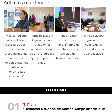
Articulos relacionados
México registra
Participa Lizbeth
*Rinde Tomás
Participa Lizbeth
más de 132 mil
Ogazón, como
Gutiérrez su
Ogazón en el
desaparecidos:
jurado en el
Primer Informe de
comité de la
Sheinbaum
concurso nacional
Resultados con el
juventud y la mar
presenta informe
de arte fotográfico
respaldo de
Coahuila 2025
sobre búsqueda
“¡En equipo esta
Manolo Jiménez*
de personas, más
chido!
de 40 mil no
tienen ‘datos
suficientes’
LO ÚLTIMO
3:11 pm
*Destacan usuarios de Ramos Arizpe ahorro que