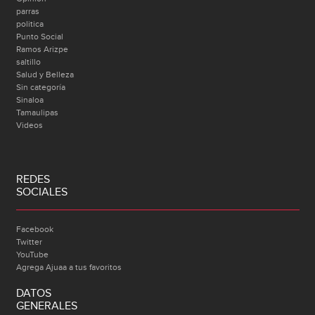
parras
politica
Punto Social
Ramos Arizpe
saltillo
Salud y Belleza
Sin categoría
Sinaloa
Tamaulipas
Videos
REDES
SOCIALES
Facebook
Twitter
YouTube
Agrega Ajuaa a tus favoritos
DATOS
GENERALES