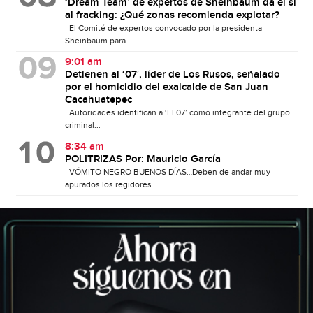
‘Dream Team’ de expertos de Sheinbaum da el sí
al fracking: ¿Qué zonas recomienda explotar?
El Comité de expertos convocado por la presidenta
Sheinbaum para...
9:01 am
Detienen al ‘07′, líder de Los Rusos, señalado
por el homicidio del exalcalde de San Juan
Cacahuatepec
Autoridades identifican a ‘El 07’ como integrante del grupo
criminal...
8:34 am
POLITRIZAS Por: Mauricio García
VÓMITO NEGRO BUENOS DÍAS…Deben de andar muy
apurados los regidores...