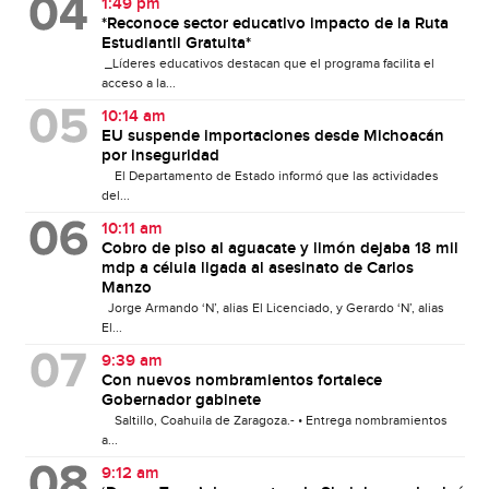
1:49 pm
*Reconoce sector educativo impacto de la Ruta
Estudiantil Gratuita*
_Líderes educativos destacan que el programa facilita el
acceso a la...
10:14 am
EU suspende importaciones desde Michoacán
por inseguridad
El Departamento de Estado informó que las actividades
del...
10:11 am
Cobro de piso al aguacate y limón dejaba 18 mil
mdp a célula ligada al asesinato de Carlos
Manzo
Jorge Armando ‘N’, alias El Licenciado, y Gerardo ‘N’, alias
El...
9:39 am
Con nuevos nombramientos fortalece
Gobernador gabinete
Saltillo, Coahuila de Zaragoza.- • Entrega nombramientos
a...
9:12 am