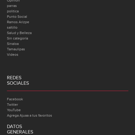
Opinión
parras
politica
Punto Social
Ramos Arizpe
saltillo
Salud y Belleza
Sin categoría
Sinaloa
Tamaulipas
Videos
REDES
SOCIALES
Facebook
Twitter
YouTube
Agrega Ajuaa a tus favoritos
DATOS
GENERALES