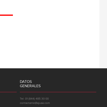
DATOS
GENERALES
Tel: 01 (844) 485 30 00
contactame@ajuaa.com