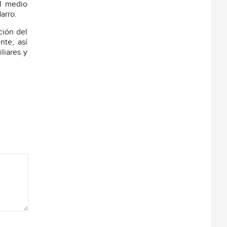
al medio
arro.
ción del
te; así
liares y