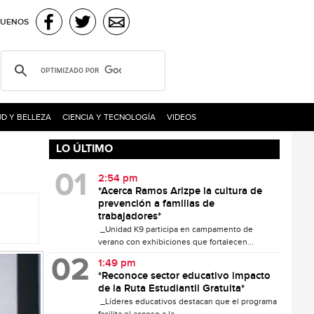
GUENOS
D Y BELLEZA
CIENCIA Y TECNOLOGÍA
VIDEOS
LO ÚLTIMO
2:54 pm
*Acerca Ramos Arizpe la cultura de
prevención a familias de
trabajadores*
_Unidad K9 participa en campamento de
verano con exhibiciones que fortalecen...
1:49 pm
*Reconoce sector educativo impacto
de la Ruta Estudiantil Gratuita*
_Líderes educativos destacan que el programa