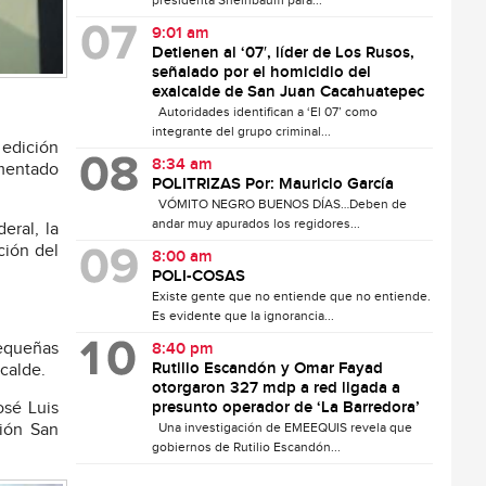
presidenta Sheinbaum para...
9:01 am
Detienen al ‘07′, líder de Los Rusos,
señalado por el homicidio del
exalcalde de San Juan Cacahuatepec
Autoridades identifican a ‘El 07’ como
integrante del grupo criminal...
 edición
8:34 am
ementado
POLITRIZAS Por: Mauricio García
VÓMITO NEGRO BUENOS DÍAS…Deben de
andar muy apurados los regidores...
eral, la
ción del
8:00 am
POLI-COSAS
Existe gente que no entiende que no entiende.
Es evidente que la ignorancia...
pequeñas
8:40 pm
Rutilio Escandón y Omar Fayad
lcalde.
otorgaron 327 mdp a red ligada a
presunto operador de ‘La Barredora’
osé Luis
Una investigación de EMEEQUIS revela que
ción San
gobiernos de Rutilio Escandón...