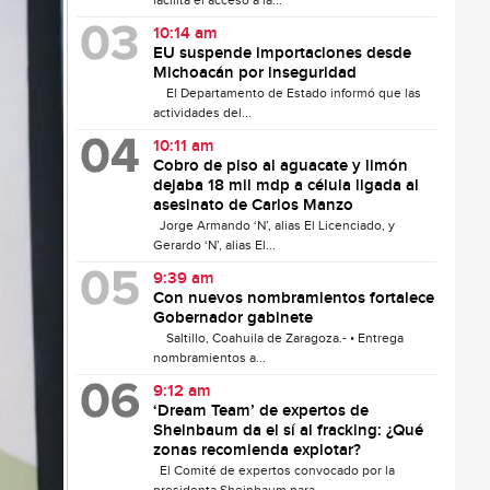
facilita el acceso a la...
10:14 am
EU suspende importaciones desde
Michoacán por inseguridad
El Departamento de Estado informó que las
actividades del...
10:11 am
Cobro de piso al aguacate y limón
dejaba 18 mil mdp a célula ligada al
asesinato de Carlos Manzo
Jorge Armando ‘N’, alias El Licenciado, y
Gerardo ‘N’, alias El...
9:39 am
Con nuevos nombramientos fortalece
Gobernador gabinete
Saltillo, Coahuila de Zaragoza.- • Entrega
nombramientos a...
9:12 am
‘Dream Team’ de expertos de
Sheinbaum da el sí al fracking: ¿Qué
zonas recomienda explotar?
El Comité de expertos convocado por la