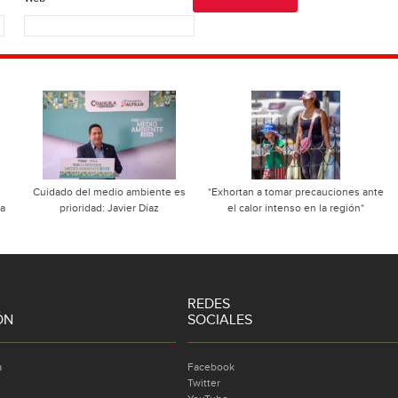
Cuidado del medio ambiente es
*Exhortan a tomar precauciones ante
na
prioridad: Javier Díaz
el calor intenso en la región*
REDES
ÓN
SOCIALES
a
Facebook
Twitter