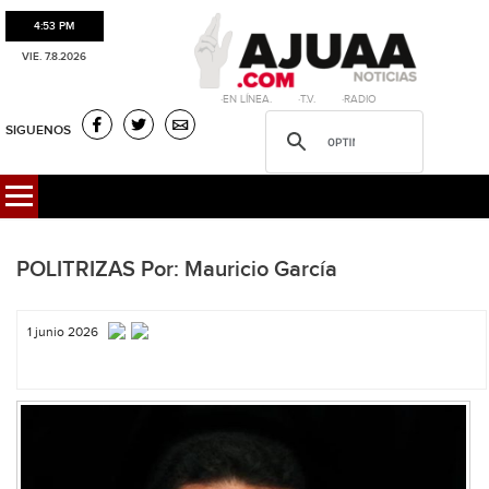
4:53 PM
VIE. 7.8.2026
·EN LÍNEA. ·T.V. ·RADIO
SIGUENOS
POLITRIZAS Por: Mauricio García
1 junio 2026