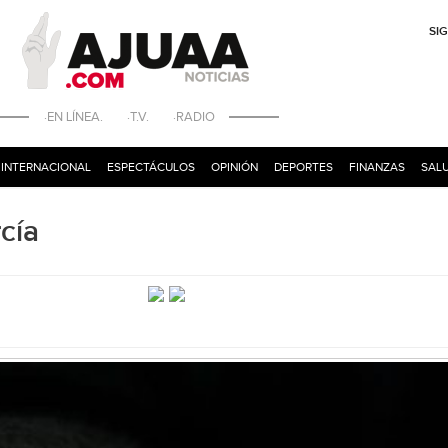
SI
·EN LÍNEA. ·T.V. ·RADIO
INTERNACIONAL
ESPECTÁCULOS
OPINIÓN
DEPORTES
FINANZAS
SALU
cía