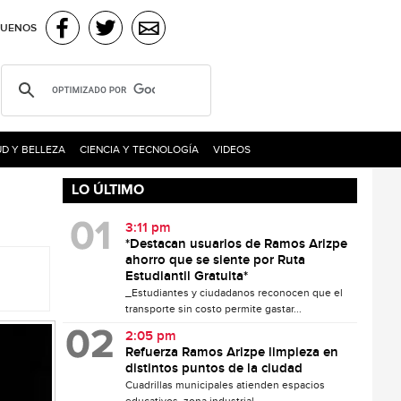
GUENOS
D Y BELLEZA
CIENCIA Y TECNOLOGÍA
VIDEOS
LO ÚLTIMO
3:11 pm
*Destacan usuarios de Ramos Arizpe
ahorro que se siente por Ruta
Estudiantil Gratuita*
_Estudiantes y ciudadanos reconocen que el
transporte sin costo permite gastar...
2:05 pm
Refuerza Ramos Arizpe limpieza en
distintos puntos de la ciudad
Cuadrillas municipales atienden espacios