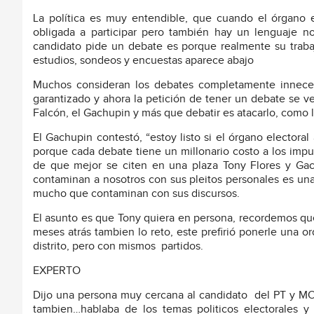
La política es muy entendible, que cuando el órgano el
obligada a participar pero también hay un lenguaje no
candidato pide un debate es porque realmente su trabaj
estudios, sondeos y encuestas aparece abajo
Muchos consideran los debates completamente inneces
garantizado y ahora la petición de tener un debate se 
Falcón, el Gachupin y más que debatir es atacarlo, como 
El Gachupin contestó, “estoy listo si el órgano electoral
porque cada debate tiene un millonario costo a los impu
de que mejor se citen en una plaza Tony Flores y Ga
contaminan a nosotros con sus pleitos personales es una
mucho que contaminan con sus discursos.
El asunto es que Tony quiera en persona, recordemos que
meses atrás tambien lo reto, este prefirió ponerle una o
distrito, pero con mismos
partidos.
EXPERTO
Dijo una persona muy cercana al candidato
del PT y MO
tambien…hablaba de los temas politicos electorales y