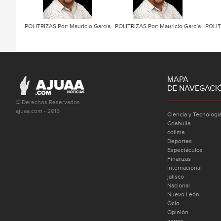
POLITRIZAS Por: Mauricio García
POLITRIZAS Por: Mauricio García
POLIT
MAPA
DE NAVEGACI
© Derechos Reservados
ajuaa.com - 2015
Ciencia y Tecnologí
Coahuila
colima
Deportes
Espectáculos
Finanzas
Internacional
jalisco
Nacional
Nuevo León
Ocio
Opinión
parras