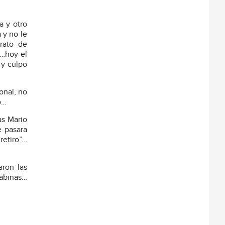
a y otro
 y no le
rato de
o…hoy el
 y culpo
onal, no
o…
as Mario
e pasara
retiro”…
ron las
Sabinas…