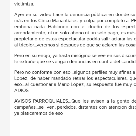
victimiza.
Ayer en su video hace la denuncia pública en donde su p
más en los Cinco Manantiales, y culpa por completo al P
embona nada…Hablando con el dueño de los espectac
arrendamiento, ni un solo abono ni un solo pago, es má
propietario de estos espectacular podría salir aclarar l
al tricolor…veremos si despues de que se aclaren las cosas
Pero en su enojo, ya hasta misógino se vee en sus discurs
le extrañe que se vengan denuncias en contra del candid
Pero no conforme con eso…algunos perfiles muy afines a 
Lopez, de haber mandado retirar los espectaculares, q
eso…al cuestionar a Mario López, su respuesta fue muy cla
ADIOS
AVISOS PARROQUIALES…Que les avisen a la gente de
campañas…se
ven, perdidos, distantes con atencion d
ya platicaremos de eso