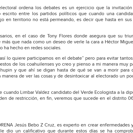
ectoral ordena los debates es un ejercicio que la invitación
 escrito entre los partidos políticos que cuando una candid
o en territorio no está permeando, es decir que hasta en sus
arios, en el caso de Tony Flores donde asegura que su triun
ve más que nada como un deseo de verle la cara a Héctor Migue
lo ha hecho en redes sociales.
 así lo quiere participamos en el debate” pero para evitar tantos
estos de los coahuilenses yo creo y pienso a mi manera muy pa
chupin y que ahí se digan hasta de qué se van a morir para 
 manera de ver las cosas y de desintoxicar al electorado un po
 cuando Limbar Valdez candidato del Verde Ecologista a la dip
rden de restricción, en fin, veremos que sucede en el distrito 0
RENA Jesús Bebo Z Cruz, es experto en crear enfermedades y
 le dio un calificativo que durante estos días se ha compro