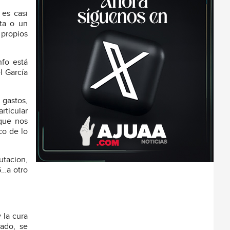
 es casi
ata o un
 propios
fo está
l García
 gastos,
rticular
que nos
co de lo
utacion,
6…a otro
 la cura
bado, se