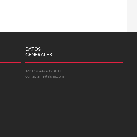
DATOS
GENERALES
Tel: 01 (844) 485 30 00
contactame@ajuaa.com