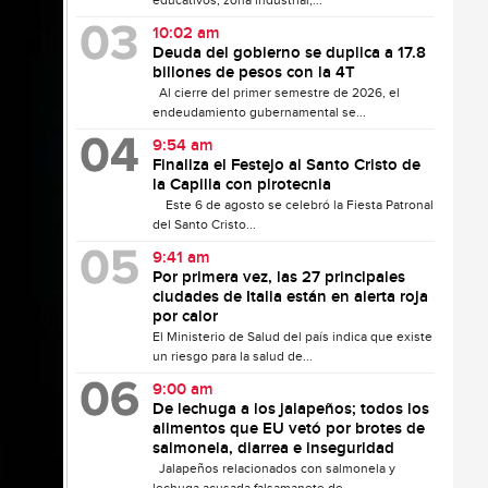
educativos, zona industrial,...
10:02 am
Deuda del gobierno se duplica a 17.8
billones de pesos con la 4T
Al cierre del primer semestre de 2026, el
endeudamiento gubernamental se...
9:54 am
Finaliza el Festejo al Santo Cristo de
la Capilla con pirotecnia
Este 6 de agosto se celebró la Fiesta Patronal
del Santo Cristo...
9:41 am
Por primera vez, las 27 principales
ciudades de Italia están en alerta roja
por calor
El Ministerio de Salud del país indica que existe
un riesgo para la salud de...
9:00 am
De lechuga a los jalapeños; todos los
alimentos que EU vetó por brotes de
salmonela, diarrea e inseguridad
Jalapeños relacionados con salmonela y