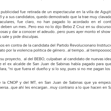
ublicidad fue retirada de un espectacular en la villa de Agujit
RI y a sus candidatos, quedo demostrado que la trae muy clavada
ulares, fue claro, no han pagado lo acordado en el cont
s deben un mes…Pero eso no lo dijo Bebo Z Cruz en su discurs
as cosas y dar a conocer el adeudo…pero pues ayer monto el show
 sale y pide disculpas.
os en contra de la candidata del Partido Revolucionario Instituci
ato por la violencia politica de género…al tiempo…al tiempoooo
su proyecto,
al del BEBO, culpaban al candidato de nuevas ide
ue el ex alcalde de San Juan de Sabinas había pagado para qu
ra, “ni que fuera el dueño y si lo soy, pues si no me pagan los 
 la CNOP y del MT, en San Juan de Sabinas que ya empeza
ispersa…que ahí les encargan…muy contrario a lo que hacen en 