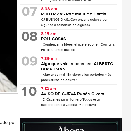
lechuga acusada falsamanete de...
8:38 am
POLITRIZAS Por: Mauricio García
CJ BUENOS DÍAS…Comenzar a dejarse ver
algunas alcamonías en algunos...
8:15 am
POLI-COSAS
Comienzan a Meter el acelerador en Coahuila.
En los últimos días se...
7:39 am
Algo que vale la pena leer ALBERTO
BOARDMAN
Algo anda mal “En ciencia los períodos más
productivos no ocurren...
7:12 am
AVISO DE CURVA Rubén Olvera
El Óscar es para Homero Todos están
hablando de La Odisea. Me incluyo....
tado por