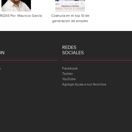
RIZAS Por: Mauricio García
Coahuila en el top 10 de
generación de empleo
REDES
ÓN
SOCIALES
a
Facebook
Twitter
YouTube
Agrega Ajuaa a tus favoritos