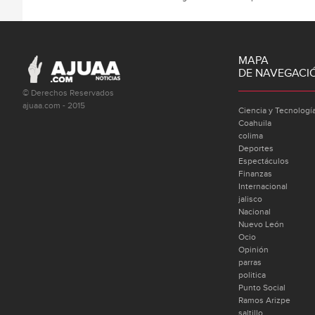
MAPA
DE NAVEGACI
© Derechos Reservados
ajuaa.com - 2015
Ciencia y Tecnologí
Coahuila
colima
Deportes
Espectáculos
Finanzas
Internacional
jalisco
Nacional
Nuevo León
Ocio
Opinión
parras
politica
Punto Social
Ramos Arizpe
saltillo