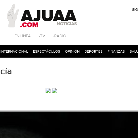
SI
·EN LÍNEA. ·T.V. ·RADIO
INTERNACIONAL
ESPECTÁCULOS
OPINIÓN
DEPORTES
FINANZAS
SALU
cía