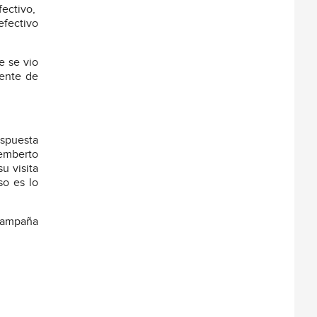
fectivo,
efectivo
e se vio
gente de
espuesta
Remberto
u visita
so es lo
 campaña