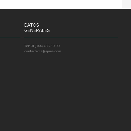
DATOS
GENERALES
Tel: 01 (844) 485 30 00
contactame@ajuaa.com