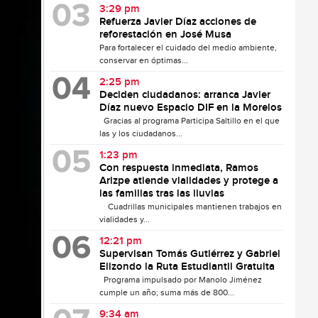
3:29 pm
Refuerza Javier Díaz acciones de
reforestación en José Musa
Para fortalecer el cuidado del medio ambiente,
conservar en óptimas...
2:25 pm
Deciden ciudadanos: arranca Javier
Díaz nuevo Espacio DIF en la Morelos
Gracias al programa Participa Saltillo en el que
las y los ciudadanos...
1:23 pm
Con respuesta inmediata, Ramos
Arizpe atiende vialidades y protege a
las familias tras las lluvias
Cuadrillas municipales mantienen trabajos en
vialidades y...
12:21 pm
Supervisan Tomás Gutiérrez y Gabriel
Elizondo la Ruta Estudiantil Gratuita
Programa impulsado por Manolo Jiménez
cumple un año; suma más de 800...
9:34 am