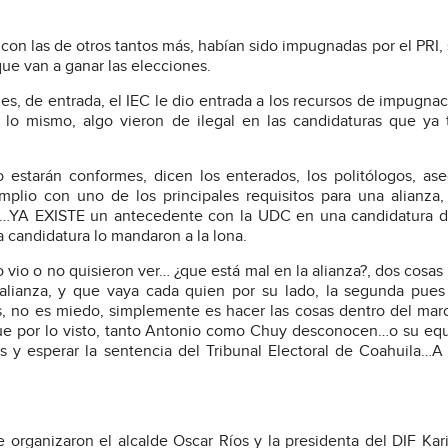
on las de otros tantos más, habían sido impugnadas por el PRI, 
ue van a ganar las elecciones.
es, de entrada, el IEC le dio entrada a los recursos de impugna
ó lo mismo, algo vieron de ilegal en las candidaturas que ya
o estarán conformes, dicen los enterados, los politólogos, as
io con uno de los principales requisitos para una alianza, 
zas…YA EXISTE un antecedente con la UDC en una candidatura 
andidatura lo mandaron a la lona.
 vio o no quisieron ver… ¿que está mal en la alianza?, dos cosa
a alianza, y que vaya cada quien por su lado, la segunda pue
s, no es miedo, simplemente es hacer las cosas dentro del mar
ue por lo visto, tanto Antonio como Chuy desconocen…o su equ
os y esperar la sentencia del Tribunal Electoral de Coahuila
e organizaron el alcalde Oscar Ríos y la presidenta del DIF Kar