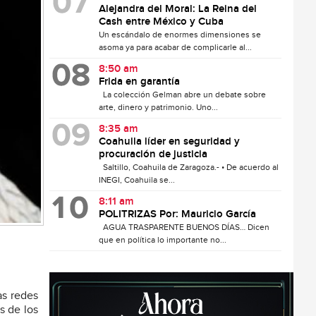
Alejandra del Moral: La Reina del
Cash entre México y Cuba
Un escándalo de enormes dimensiones se
asoma ya para acabar de complicarle al...
8:50 am
Frida en garantía
La colección Gelman abre un debate sobre
arte, dinero y patrimonio. Uno...
8:35 am
Coahuila líder en seguridad y
procuración de justicia
Saltillo, Coahuila de Zaragoza.- • De acuerdo al
INEGI, Coahuila se...
8:11 am
POLITRIZAS Por: Mauricio García
AGUA TRASPARENTE BUENOS DÍAS… Dicen
que en política lo importante no...
as redes
s de los