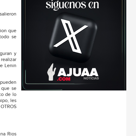
salieron
cion que
 todo se
eguran y
realizar
de Lenin
s pueden
s que se
co de lo
ipo, les
…A OTROS
ina Rios