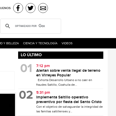
GUENOS
D Y BELLEZA
CIENCIA Y TECNOLOGÍA
VIDEOS
LO ÚLTIMO
7:12 pm
Alertan sobre venta ilegal de terreno
en Virreyes Popular
Exhorta Desarrollo Urbano a no caer en
fraudes Saltillo, Coahuila de...
5:31 pm
Implementa Saltillo operativo
preventivo por fiesta del Santo Cristo
Con el objetivo de salvaguardar la integridad de
las familias saltillenses y...