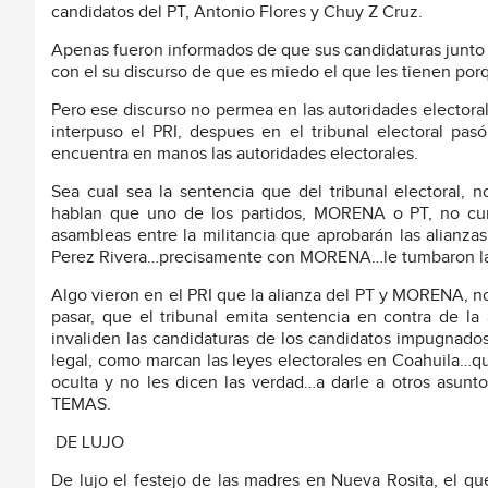
candidatos del PT, Antonio Flores y Chuy Z Cruz.
Apenas fueron informados de que sus candidaturas junto c
con el su discurso de que es miedo el que les tienen porq
Pero ese discurso no permea en las autoridades electoral
interpuso el PRI, despues en el tribunal electoral pas
encuentra en manos las autoridades electorales.
Sea cual sea la sentencia que del tribunal electoral, n
hablan que uno de los partidos, MORENA o PT, no cumpl
asambleas entre la militancia que aprobarán las alian
Perez Rivera…precisamente con MORENA…le tumbaron la c
Algo vieron en el PRI que la alianza del PT y MORENA, no
pasar, que el tribunal emita sentencia en contra de l
invaliden las candidaturas de los candidatos impugnado
legal, como marcan las leyes electorales en Coahuila…q
oculta y no les dicen las verdad…a darle a otros asunt
TEMAS.
DE LUJO
De lujo el festejo de las madres en Nueva Rosita, el qu