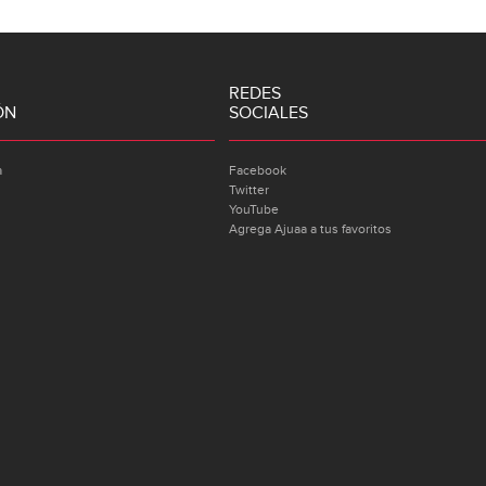
REDES
ÓN
SOCIALES
a
Facebook
Twitter
YouTube
Agrega Ajuaa a tus favoritos