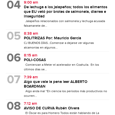
9:00 am
De lechuga a los jalapeños; todos los alimentos
que EU vetó por brotes de salmonela, diarrea e
inseguridad
Jalapeños relacionados con salmonela y lechuga acusada
falsamanete de...
8:38 am
POLITRIZAS Por: Mauricio García
CJ BUENOS DÍAS…Comenzar a dejarse ver algunas
alcamonías en algunos...
8:15 am
POLI-COSAS
Comienzan a Meter el acelerador en Coahuila. En los
últimos días se...
7:39 am
Algo que vale la pena leer ALBERTO
BOARDMAN
Algo anda mal “En ciencia los períodos más productivos no
ocurren...
7:12 am
AVISO DE CURVA Rubén Olvera
El Óscar es para Homero Todos están hablando de La