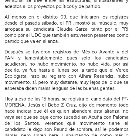
territorial se trae entre las estructuras, simpatizantes y
adeptos a los proyectos políticos y de partido.
Al menos en el distrito 03, que iniciaron los registros
desde el pasada sábado, el PRI, mostró su músculo, muy
arropada su candidata Claudia Garza, tanto por el PRI
como por el UDC que también estuvieron presentes como
partido que va en alianza.
Después se tuvieron registros de México Avante y del
PAN y lamentablemente pues solo los candidatos
acudieron, no hubo movimiento, no hubo vida, por así
decirlo, ya fue hasta el lunes por la tarde que el Verde
Ecologista, hizo su registro con Alhira Resendiz, hubo
movimiento, sí, pero muy distante, muy lejos de lo que se
esperaba dicen malas lenguas de las buenas gentes.
Hoy a eso de las 15 horas, se registra el candidato del PT-
MORENA, Jesús el Bebo Z Cruz, dijo de momento todo
hace indicar que él es quien abandera esta alianza, no
vaya ser que se baje como sucedió en Acuña con Paloma
de los Santos, veremos qué movimiento tiene el
candidato le digo son Raund de sombra, así le podemos
llamar, pero sirven para ir analizando de como más o