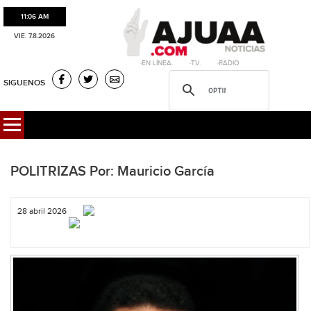
11:06 AM
VIE. 7.8.2026
·EN LÍNEA. ·T.V. ·RADIO
SIGUENOS
POLITRIZAS Por: Mauricio García
28 abril 2026