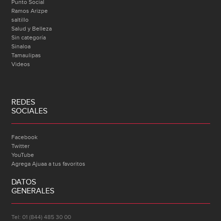
Punto Social
Ramos Arizpe
saltillo
Salud y Belleza
Sin categoría
Sinaloa
Tamaulipas
Videos
REDES
SOCIALES
Facebook
Twitter
YouTube
Agrega Ajuaa a tus favoritos
DATOS
GENERALES
Tel: 01 (844) 485 30 00