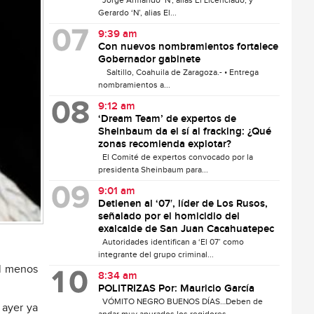
Jorge Armando ‘N’, alias El Licenciado, y
Gerardo ‘N’, alias El...
9:39 am
Con nuevos nombramientos fortalece
Gobernador gabinete
Saltillo, Coahuila de Zaragoza.- • Entrega
nombramientos a...
9:12 am
‘Dream Team’ de expertos de
Sheinbaum da el sí al fracking: ¿Qué
zonas recomienda explotar?
El Comité de expertos convocado por la
presidenta Sheinbaum para...
9:01 am
Detienen al ‘07′, líder de Los Rusos,
señalado por el homicidio del
exalcalde de San Juan Cacahuatepec
Autoridades identifican a ‘El 07’ como
integrante del grupo criminal...
al menos
8:34 am
POLITRIZAS Por: Mauricio García
VÓMITO NEGRO BUENOS DÍAS…Deben de
 ayer ya