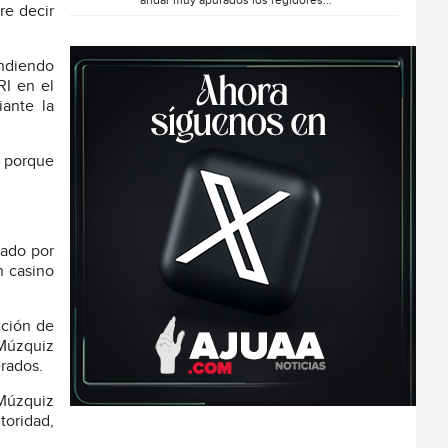
andar muy apurados los regidores...
re decir
endiendo
RI en el
iante la
r porque
lado por
n casino
cción de
 Múzquiz
erados.
 Múzquiz
toridad,