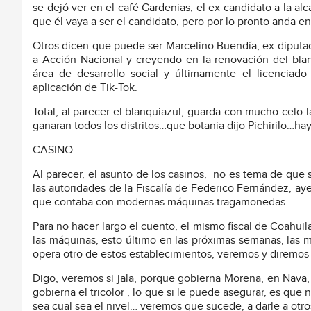
se dejó ver en el café Gardenias, el ex candidato a la al
que él vaya a ser el candidato, pero por lo pronto anda en
Otros dicen que puede ser Marcelino Buendía, ex diputa
a Acción Nacional y creyendo en la renovación del blanq
área de desarrollo social y últimamente el licenciad
aplicación de Tik-Tok.
Total, al parecer el blanquiazul, guarda con mucho celo 
ganaran todos los distritos…que botania dijo Pichirilo…
CASINO
Al parecer, el asunto de los casinos,
no es tema de que s
las autoridades de la Fiscalía de Federico Fernández, ay
que contaba con modernas máquinas tragamonedas.
Para no hacer largo el cuento, el mismo fiscal de Coahuil
las máquinas, esto último en las próximas semanas, las 
opera otro de estos establecimientos, veremos y diremos s
Digo, veremos si jala, porque gobierna Morena, en Nava
gobierna el tricolor , lo que si le puede asegurar, es que
sea cual sea el nivel… veremos que sucede, a darle a otro