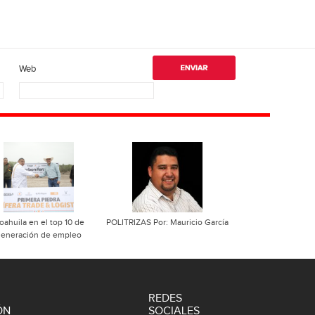
Web
oahuila en el top 10 de
POLITRIZAS Por: Mauricio García
generación de empleo
REDES
ÓN
SOCIALES