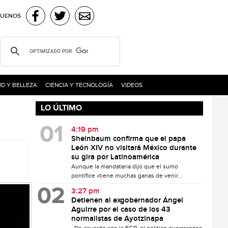
GUENOS
D Y BELLEZA
CIENCIA Y TECNOLOGÍA
VIDEOS
LO ÚLTIMO
4:19 pm
Sheinbaum confirma que el papa
León XIV no visitará México durante
su gira por Latinoamérica
Aunque la mandataria dijo que el sumo
pontífice «tiene muchas ganas de venir...
3:27 pm
Detienen al exgobernador Ángel
Aguirre por el caso de los 43
normalistas de Ayotzinapa