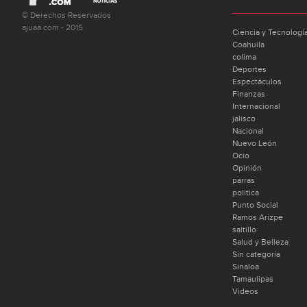
© Derechos Reservados
ajuaa.com - 2015
Ciencia y Tecnologí
Coahuila
colima
Deportes
Espectáculos
Finanzas
Internacional
jalisco
Nacional
Nuevo León
Ocio
Opinión
parras
politica
Punto Social
Ramos Arizpe
saltillo
Salud y Belleza
Sin categoría
Sinaloa
Tamaulipas
Videos