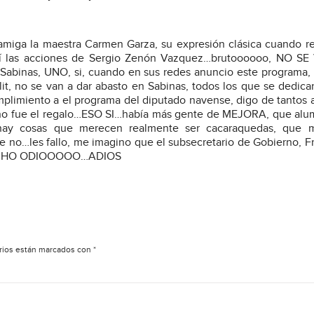
amiga la maestra Carmen Garza, su expresión clásica cuando 
sí las acciones de Sergio Zenón Vazquez…brutoooooo, NO SE
e Sabinas, UNO, si, cuando en sus redes anuncio este programa
lit, no se van a dar abasto en Sabinas, todos los que se dedica
umplimiento a el programa del diputado navense, digo de tantos 
 uno fue el regalo…ESO SI…había más gente de MEJORA, que al
, hay cosas que merecen realmente ser cacaraquedas, que 
te no…les fallo, me imagino que el subsecretario de Gobierno, F
…MUCHO ODIOOOOO…ADIOS
rios están marcados con
*