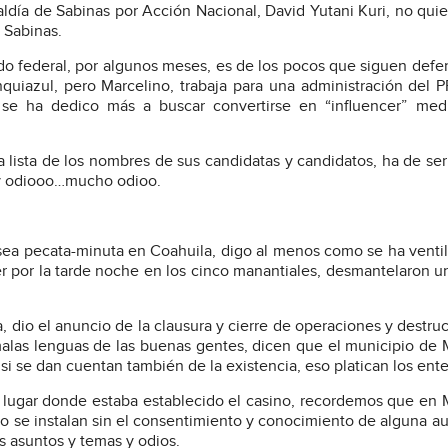
caldía de Sabinas por Acción Nacional, David Yutani Kuri, no quie
 Sabinas.
do federal, por algunos meses, es de los pocos que siguen def
uiazul, pero Marcelino, trabaja para una administración del P
o se ha dedico más a buscar convertirse en “influencer” med
la lista de los nombres de sus candidatas y candidatos, ha de se
hay odiooo…mucho odioo.
ea pecata-minuta en Coahuila, digo al menos como se ha venti
er por la tarde noche en los cinco manantiales, desmantelaron u
a, dio el anuncio de la clausura y cierre de operaciones y destru
malas lenguas de las buenas gentes, dicen que el municipio de
i se dan cuentan también de la existencia, eso platican los ent
, lugar donde estaba establecido el casino, recordemos que en
 no se instalan sin el consentimiento y conocimiento de alguna au
s asuntos y temas y odios.