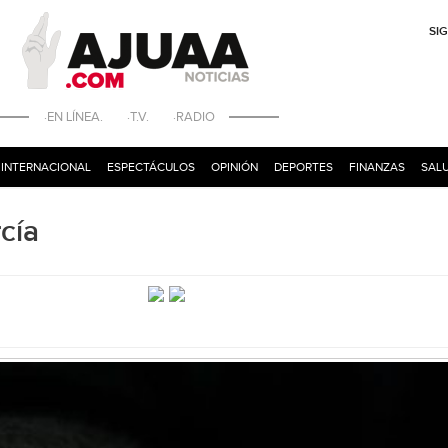
SI
·EN LÍNEA. ·T.V. ·RADIO
INTERNACIONAL
ESPECTÁCULOS
OPINIÓN
DEPORTES
FINANZAS
SALU
cía