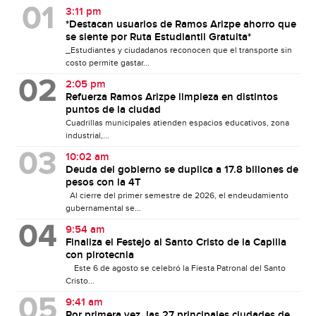
3:11 pm
*Destacan usuarios de Ramos Arizpe ahorro que
se siente por Ruta Estudiantil Gratuita*
_Estudiantes y ciudadanos reconocen que el transporte sin
costo permite gastar...
2:05 pm
Refuerza Ramos Arizpe limpieza en distintos
puntos de la ciudad
Cuadrillas municipales atienden espacios educativos, zona
industrial,...
10:02 am
Deuda del gobierno se duplica a 17.8 billones de
pesos con la 4T
Al cierre del primer semestre de 2026, el endeudamiento
gubernamental se...
9:54 am
Finaliza el Festejo al Santo Cristo de la Capilla
con pirotecnia
Este 6 de agosto se celebró la Fiesta Patronal del Santo
Cristo...
9:41 am
Por primera vez, las 27 principales ciudades de