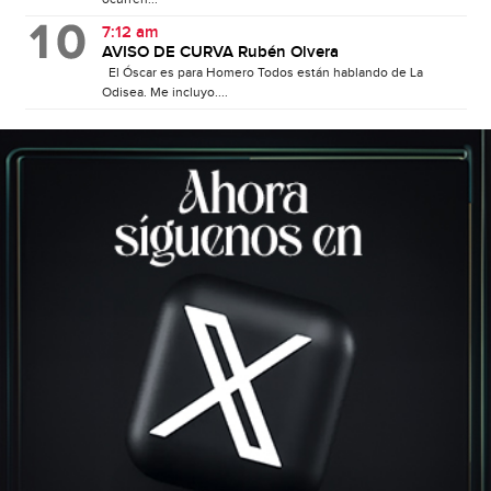
7:12 am
AVISO DE CURVA Rubén Olvera
El Óscar es para Homero Todos están hablando de La
Odisea. Me incluyo....