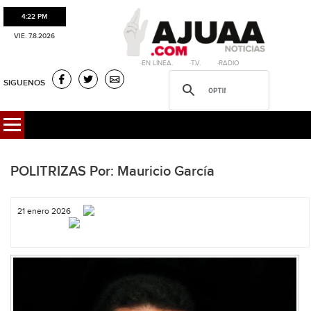
4:22 PM
VIE. 7.8.2026
·EN LÍNEA. ·T.V. ·RADIO
SIGUENOS
POLITRIZAS Por: Mauricio García
21 enero 2026