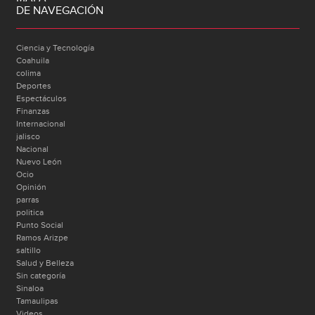
DE NAVEGACIÓN
Ciencia y Tecnología
Coahuila
colima
Deportes
Espectáculos
Finanzas
Internacional
jalisco
Nacional
Nuevo León
Ocio
Opinión
parras
politica
Punto Social
Ramos Arizpe
saltillo
Salud y Belleza
Sin categoría
Sinaloa
Tamaulipas
Videos