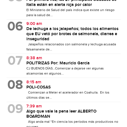
Italia están en alerta roja por calor
El Ministerio de Salud del país indica que existe un riesgo
para la salud de...
9:00 am
De lechuga a los jalapeños; todos los alimentos
que EU vetó por brotes de salmonela, diarrea e
inseguridad
Jalapeños relacionados con salmonela y lechuga acusada
falsamanete de...
8:38 am
POLITRIZAS Por: Mauricio García
CJ BUENOS DÍAS…Comenzar a dejarse ver algunas
alcamonías en algunos...
8:15 am
POLI-COSAS
Comienzan a Meter el acelerador en Coahuila. En los
últimos días se...
7:39 am
Algo que vale la pena leer ALBERTO
BOARDMAN
Algo anda mal “En ciencia los períodos más productivos no
ocurren...