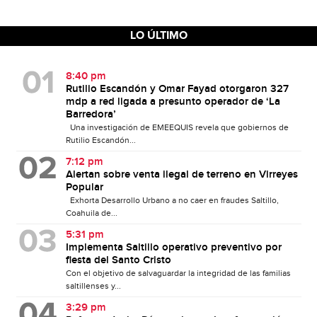
LO ÚLTIMO
8:40 pm
Rutilio Escandón y Omar Fayad otorgaron 327
mdp a red ligada a presunto operador de ‘La
Barredora’
Una investigación de EMEEQUIS revela que gobiernos de
Rutilio Escandón...
7:12 pm
Alertan sobre venta ilegal de terreno en Virreyes
Popular
Exhorta Desarrollo Urbano a no caer en fraudes Saltillo,
Coahuila de...
5:31 pm
Implementa Saltillo operativo preventivo por
fiesta del Santo Cristo
Con el objetivo de salvaguardar la integridad de las familias
saltillenses y...
3:29 pm