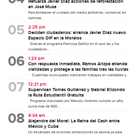
Refuerza Javier Díaz acciones de reforestación
en José Musa
Para fortalecer el cuidado del medio ambiente, conservar en
óptimas...
2:25 pm
Deciden ciudadanos: arranca Javier Díaz nuevo
Espacio DIF en la Morelos
Gracias al programa Participa Saltillo en el que las y los
ciudadanos...
1:23 pm
Con respuesta inmediata, Ramos Arizpe atiende
vialidades y protege a las familias tras las lluvias
Cuadrillas municipales mantienen trabajos en vialidades y...
12:21 pm
Supervisan Tomás Gutiérrez y Gabriel Elizondo
la Ruta Estudiantil Gratuita
Programa impulsado por Manolo Jiménez cumple un año;
suma más de 800...
9:34 am
Alejandra del Moral: La Reina del Cash entre
México y Cuba
Un escándalo de enormes dimensiones se asoma ya para