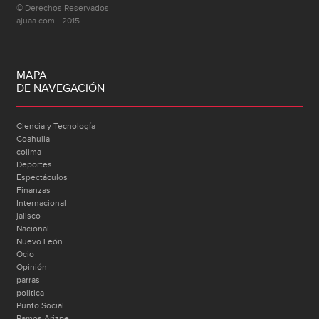
© Derechos Reservados
ajuaa.com - 2015
MAPA
DE NAVEGACIÓN
Ciencia y Tecnología
Coahuila
colima
Deportes
Espectáculos
Finanzas
Internacional
jalisco
Nacional
Nuevo León
Ocio
Opinión
parras
politica
Punto Social
Ramos Arizpe