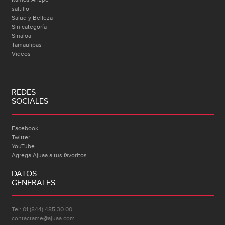
saltillo
Salud y Belleza
Sin categoría
Sinaloa
Tamaulipas
Videos
REDES
SOCIALES
Facebook
Twitter
YouTube
Agrega Ajuaa a tus favoritos
DATOS
GENERALES
Tel: 01 (844) 485 30 00
contactame@ajuaa.com