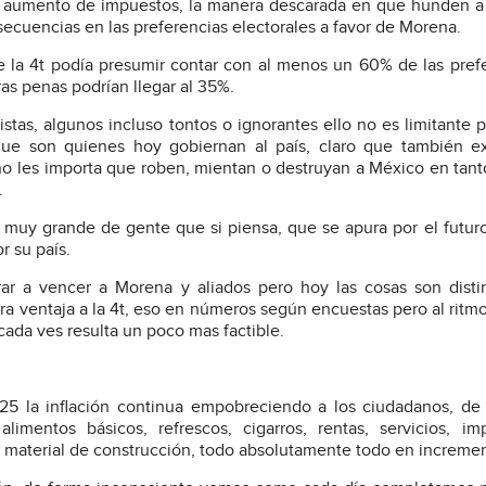
, el aumento de impuestos, la manera descarada en que hunden 
ecuencias en las preferencias electorales a favor de Morena.
 la 4t podía presumir contar con al menos un 60% de las pref
as penas podrían llegar al 35%.
istas, algunos incluso tontos o ignorantes ello no es limitante 
ue son quienes hoy gobiernan al país, claro que también ex
o les importa que roben, mientan o destruyan a México en tant
.
muy grande de gente que si piensa, que se apura por el futur
r su país.
rar a vencer a Morena y aliados pero hoy las cosas son disti
ara ventaja a la 4t, eso en números según encuestas pero al ritm
cada ves resulta un poco mas factible.
5 la inflación continua empobreciendo a los ciudadanos, de
mentos básicos, refrescos, cigarros, rentas, servicios, im
 material de construcción, todo absolutamente todo en increme