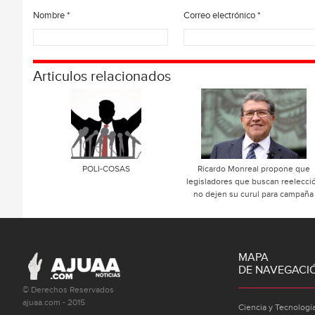
Nombre
*
Correo electrónico
*
Articulos relacionados
POLI-COSAS
Ricardo Monreal propone que
legisladores que buscan reelecci
no dejen su curul para campaña
MAPA
DE NAVEGACI
© Derechos Reservados
ajuaa.com - 2015
Ciencia y Tecnologí