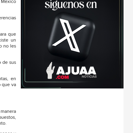
a México
erencias
para que
iste un
o no les
o de sus
ntas, en
o que va
 manera
puestos,
nto.