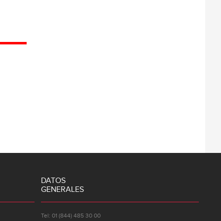
DATOS
GENERALES
Tel: 01 (844) 485 30 00