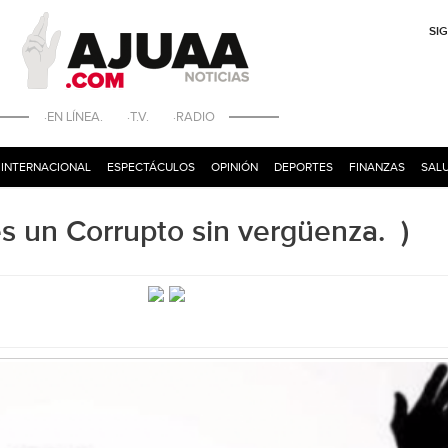
SI
·EN LÍNEA. ·T.V. ·RADIO
INTERNACIONAL
ESPECTÁCULOS
OPINIÓN
DEPORTES
FINANZAS
SALU
 un Corrupto sin vergüenza. )