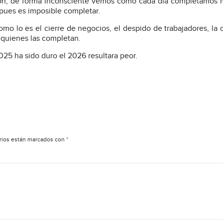
ación, de forma inconsciente vemos como cada día completamos
 pues es imposible completar.
o lo es el cierre de negocios, el despido de trabajadores, la 
 quienes las completan.
025 ha sido duro el 2026 resultara peor.
rios están marcados con
*