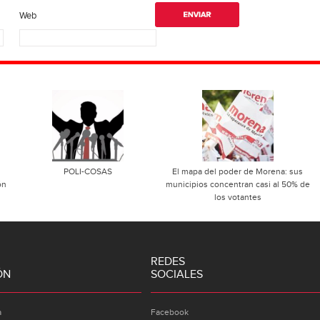
Web
POLI-COSAS
El mapa del poder de Morena: sus
ón
municipios concentran casi al 50% de
los votantes
REDES
ÓN
SOCIALES
a
Facebook