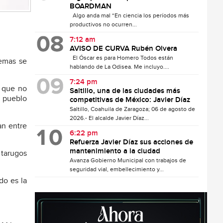
BOARDMAN
Algo anda mal “En ciencia los períodos más
productivos no ocurren...
7:12 am
AVISO DE CURVA Rubén Olvera
El Óscar es para Homero Todos están
emas se
hablando de La Odisea. Me incluyo....
7:24 pm
y que no
Saltillo, una de las ciudades más
n pueblo
competitivas de México: Javier Díaz
Saltillo, Coahuila de Zaragoza; 06 de agosto de
2026.- El alcalde Javier Díaz...
an entre
6:22 pm
Refuerza Javier Díaz sus acciones de
mantenimiento a la ciudad
 tarugos
Avanza Gobierno Municipal con trabajos de
seguridad vial, embellecimiento y...
do es la