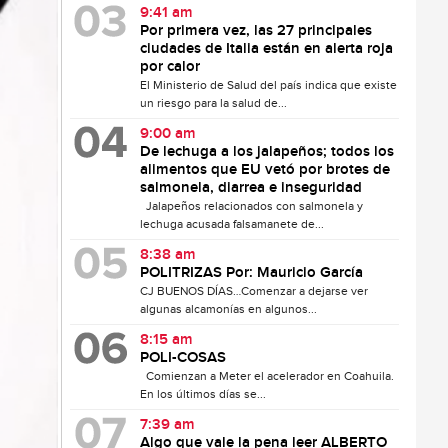
9:41 am
Por primera vez, las 27 principales
ciudades de Italia están en alerta roja
por calor
El Ministerio de Salud del país indica que existe
un riesgo para la salud de...
9:00 am
De lechuga a los jalapeños; todos los
alimentos que EU vetó por brotes de
salmonela, diarrea e inseguridad
Jalapeños relacionados con salmonela y
lechuga acusada falsamanete de...
8:38 am
POLITRIZAS Por: Mauricio García
CJ BUENOS DÍAS…Comenzar a dejarse ver
algunas alcamonías en algunos...
8:15 am
POLI-COSAS
Comienzan a Meter el acelerador en Coahuila.
En los últimos días se...
7:39 am
Algo que vale la pena leer ALBERTO