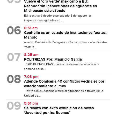
Vuelve el ‘oro verde’ mexicano a EU:
Reanudarán inspecciones de aguacate en
Michoacán este sábado
EU reactivará desde este sábado 8 de agosto las
inspecciones agrícolas en...
8:51 am
Coahuila es un estado de instituciones fuertes:
Manolo
orreón, Coahuila de Zaragoza.- • Toma protesta a la ministra
Yasmín...
8:25 am
POLITRIZAS Por: Mauricio García
FRÍO BUENOS DÍAS… La encuesta realizada hace una
semana por la...
7:03 pm
Atiende Comisaría 40 conflictos vecinales por
estacionamiento al mes
Invita a la ciudadanía a mediar situaciones a través de la
Unidad de...
5:51 pm
Se realiza con éxito exhibición de boxeo
“Juventud por las Buenas”