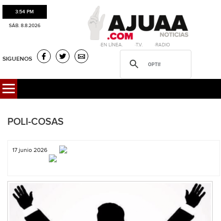
3:54 PM
SÁB. 8.8.2026
·EN LÍNEA. ·T.V. ·RADIO
SIGUENOS
POLI-COSAS
17 junio 2026