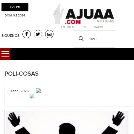
7:29 PM
DOM. 9.8.2026
·EN LÍNEA. ·T.V. ·RADIO
SIGUENOS
POLI-COSAS
30 abril 2026