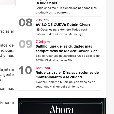
BOARDMAN
Algo anda mal “En ciencia los períodos más
productivos no ocurren...
7:12 am
AVISO DE CURVA Rubén Olvera
El Óscar es para Homero Todos están
acias al
hablando de La Odisea. Me incluyo....
7:24 pm
entos de
Saltillo, una de las ciudades más
idiotas,
competitivas de México: Javier Díaz
ad y mas
Saltillo, Coahuila de Zaragoza; 06 de agosto de
2026.- El alcalde Javier Díaz...
6:22 pm
a jeta a
Refuerza Javier Díaz sus acciones de
s, gente
mantenimiento a la ciudad
a.
Avanza Gobierno Municipal con trabajos de
seguridad vial, embellecimiento y...
aban mas
tienen a