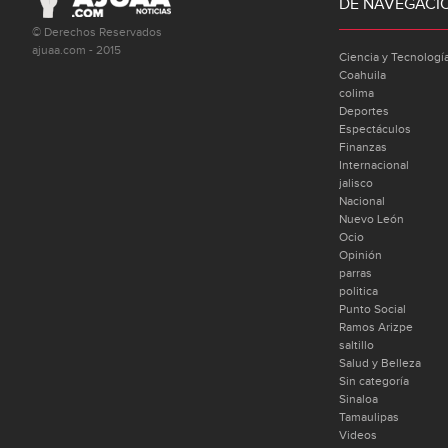
DE NAVEGACI
© Derechos Reservados
ajuaa.com - 2015
Ciencia y Tecnologí
Coahuila
colima
Deportes
Espectáculos
Finanzas
Internacional
jalisco
Nacional
Nuevo León
Ocio
Opinión
parras
politica
Punto Social
Ramos Arizpe
saltillo
Salud y Belleza
Sin categoría
Sinaloa
Tamaulipas
Videos