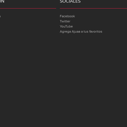
ÓN
SOCIALES
a
Facebook
Twitter
YouTube
Agrega Ajuaa a tus favoritos