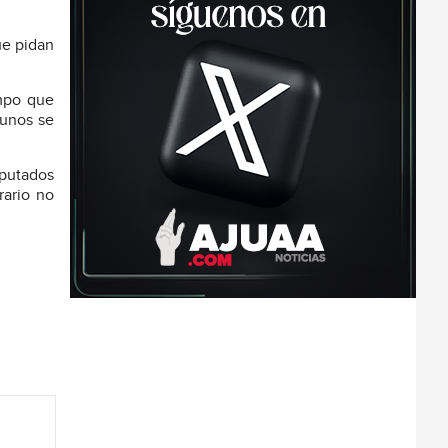
ue pidan
empo que
gunos se
iputados
rario no