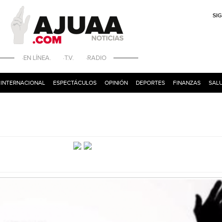
SI
·EN LÍNEA. ·T.V. ·RADIO
INTERNACIONAL
ESPECTÁCULOS
OPINIÓN
DEPORTES
FINANZAS
SALU