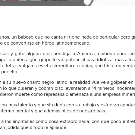
canos, un baboso que no canta ni tiene nada de particular pero gr
nto de convertirse en héroe latinoamericano.
íses y grito alguna dios bendiga a America, carbón cobro ci
pel a quien algún grupo le vio potencial para idiotizar mas a los 
 letras vulgares es el estereotipo a copiar, que triste en verd
por ello.
a su nuevo charro negro latino la realidad vuelve a golpear en l
en lo que quieran y cobran piso levantaron a 14 mineros inocente
es dieron muerte como represalia o amenaza a una empresa miner
con mas talento y que sin duda con su trabajo y esfuerzo aport
nfermo mental y que ademas ni es de nuestro país.
a los anormales como cosa extraordinaria, con que poco entre
an jodida que a todo le aplaude.