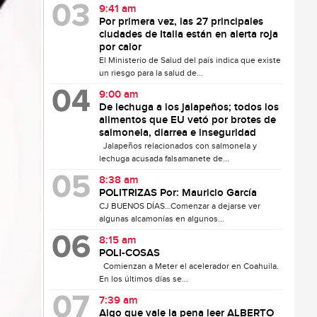
9:41 am
Por primera vez, las 27 principales
ciudades de Italia están en alerta roja
por calor
El Ministerio de Salud del país indica que existe
un riesgo para la salud de...
9:00 am
De lechuga a los jalapeños; todos los
alimentos que EU vetó por brotes de
salmonela, diarrea e inseguridad
Jalapeños relacionados con salmonela y
lechuga acusada falsamanete de...
8:38 am
POLITRIZAS Por: Mauricio García
CJ BUENOS DÍAS…Comenzar a dejarse ver
algunas alcamonías en algunos...
8:15 am
POLI-COSAS
Comienzan a Meter el acelerador en Coahuila.
En los últimos días se...
7:39 am
Algo que vale la pena leer ALBERTO