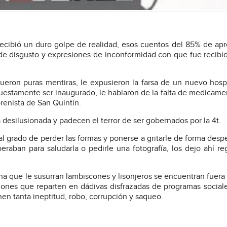
a recibió un duro golpe de realidad, esos cuentos del 85% de ap
de disgusto y expresiones de inconformidad con que fue recibi
ueron puras mentiras, le expusieron la farsa de un nuevo hosp
uestamente ser inaugurado, le hablaron de la falta de medicame
orenista de San Quintín.
desilusionada y padecen el terror de ser gobernados por la 4t.
 al grado de perder las formas y ponerse a gritarle de forma despe
raban para saludarla o pedirle una fotografía, los dejo ahí r
ena que le susurran lambiscones y lisonjeros se encuentran fuera
llones que reparten en dádivas disfrazadas de programas social
en tanta ineptitud, robo, corrupción y saqueo.