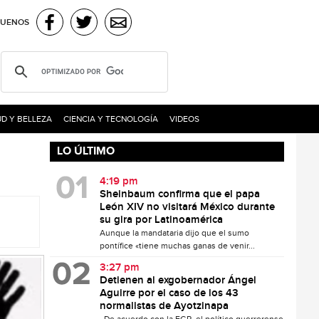
GUENOS
D Y BELLEZA
CIENCIA Y TECNOLOGÍA
VIDEOS
LO ÚLTIMO
4:19 pm
Sheinbaum confirma que el papa
León XIV no visitará México durante
su gira por Latinoamérica
Aunque la mandataria dijo que el sumo
pontífice «tiene muchas ganas de venir...
3:27 pm
Detienen al exgobernador Ángel
Aguirre por el caso de los 43
normalistas de Ayotzinapa