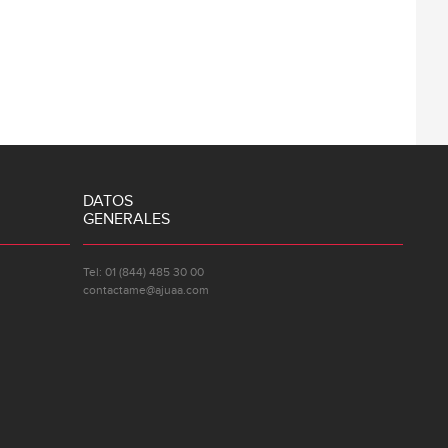
DATOS
GENERALES
Tel: 01 (844) 485 30 00
contactame@ajuaa.com