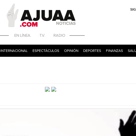
SI
·EN LÍNEA. ·T.V. ·RADIO
INTERNACIONAL
ESPECTÁCULOS
OPINIÓN
DEPORTES
FINANZAS
SALU