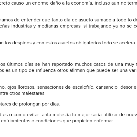
creto causo un enorme daño a la economía, incluso aun no ter
namos de entender que tanto día de asueto sumado a todo lo 
eñas industrias y medianas empresas, si trabajando ya no se 
los despidos y con estos asuetos obligatorios todo se acelera.
n los últimos días se han reportado muchos casos de una muy 
nos es un tipo de influenza otros afirman que puede ser una var
ho, ojos llorosos, sensaciones de escalofrío, cansancio, desorie
ntre otros malestares.
stares de prolongan por días.
es o como evitar tanta molestia lo mejor seria utilizar de nue
de enfriamientos o condiciones que propicien enfermar.