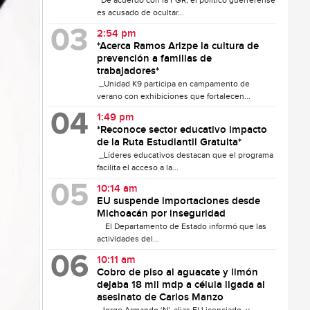
De acuerdo con la FGR, el político guerrerense
es acusado de ocultar...
2:54 pm
*Acerca Ramos Arizpe la cultura de
prevención a familias de
trabajadores*
_Unidad K9 participa en campamento de
verano con exhibiciones que fortalecen...
1:49 pm
*Reconoce sector educativo impacto
de la Ruta Estudiantil Gratuita*
_Líderes educativos destacan que el programa
facilita el acceso a la...
10:14 am
EU suspende importaciones desde
Michoacán por inseguridad
El Departamento de Estado informó que las
actividades del...
10:11 am
Cobro de piso al aguacate y limón
dejaba 18 mil mdp a célula ligada al
asesinato de Carlos Manzo