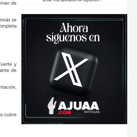
andar muy apurados los regidores...
minan de
demás se
completa
fuerte y
iante de
ntación,
vo cubre