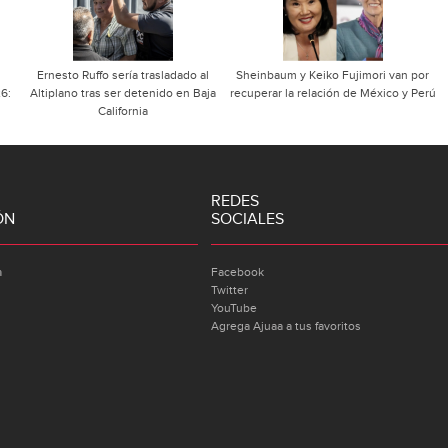
Ernesto Ruffo sería trasladado al
Sheinbaum y Keiko Fujimori van por
26:
Altiplano tras ser detenido en Baja
recuperar la relación de México y Perú
California
REDES
ÓN
SOCIALES
a
Facebook
Twitter
YouTube
Agrega Ajuaa a tus favoritos