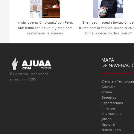
Inicia ‘operación cicatriz’ con Perú:
Sheinbaum acepta invitación de
SRE habla con Keiko Fujimori para
Trump para la final del Mundial 20
restablecer relaciones
‘Tomé la decisión de sí asistir’
MAPA
DE NAVEGACI
© Derechos Reservados
ajuaa.com - 2015
Ciencia y Tecnologí
Coahuila
colima
Deportes
Espectáculos
Finanzas
Internacional
jalisco
Nacional
Nuevo León