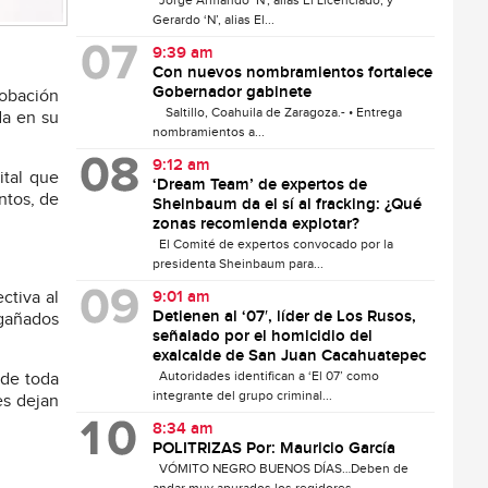
Jorge Armando ‘N’, alias El Licenciado, y
Gerardo ‘N’, alias El...
9:39 am
Con nuevos nombramientos fortalece
Gobernador gabinete
robación
Saltillo, Coahuila de Zaragoza.- • Entrega
da en su
nombramientos a...
9:12 am
ital que
‘Dream Team’ de expertos de
ntos, de
Sheinbaum da el sí al fracking: ¿Qué
zonas recomienda explotar?
El Comité de expertos convocado por la
presidenta Sheinbaum para...
ctiva al
9:01 am
Detienen al ‘07′, líder de Los Rusos,
egañados
señalado por el homicidio del
exalcalde de San Juan Cacahuatepec
Autoridades identifican a ‘El 07’ como
 de toda
integrante del grupo criminal...
es dejan
8:34 am
POLITRIZAS Por: Mauricio García
VÓMITO NEGRO BUENOS DÍAS…Deben de