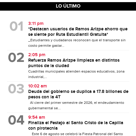
LO ÚLTIMO
3:11 pm
*Destacan usuarios de Ramos Arizpe ahorro que
se siente por Ruta Estudiantil Gratuita*
_Estudiantes y ciudadanos reconocen que el transporte sin
costo permite gastar...
2:05 pm
Refuerza Ramos Arizpe limpieza en distintos
puntos de la ciudad
Cuadrillas municipales atienden espacios educativos, zona
industrial,...
10:02 am
Deuda del gobierno se duplica a 17.8 billones de
pesos con la 4T
Al cierre del primer semestre de 2026, el endeudamiento
gubernamental se...
9:54 am
Finaliza el Festejo al Santo Cristo de la Capilla
con pirotecnia
Este 6 de agosto se celebró la Fiesta Patronal del Santo