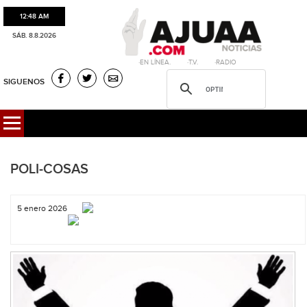
12:48 AM
SÁB. 8.8.2026
·EN LÍNEA. ·T.V. ·RADIO
SIGUENOS
POLI-COSAS
5 enero 2026