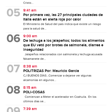
Cristo...
9:41 am
Por primera vez, las 27 principales ciudades de
Italia están en alerta roja por calor
El Ministerio de Salud del país indica que existe un riesgo
para la salud de...
9:00 am
De lechuga a los jalapeños; todos los alimentos
que EU vetó por brotes de salmonela, diarrea e
inseguridad
Jalapeños relacionados con salmonela y lechuga acusada
falsamanete de...
8:38 am
POLITRIZAS Por: Mauricio García
CJ BUENOS DÍAS…Comenzar a dejarse ver algunas
alcamonías en algunos...
8:15 am
POLI-COSAS
Comienzan a Meter el acelerador en Coahuila. En los
últimos días se...
7:39 am