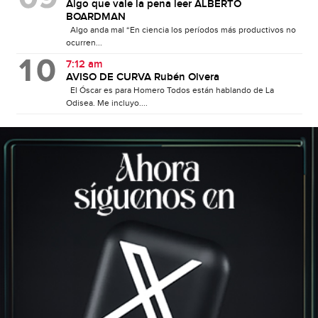
Algo que vale la pena leer ALBERTO
BOARDMAN
Algo anda mal “En ciencia los períodos más productivos no
ocurren...
7:12 am
AVISO DE CURVA Rubén Olvera
El Óscar es para Homero Todos están hablando de La
Odisea. Me incluyo....